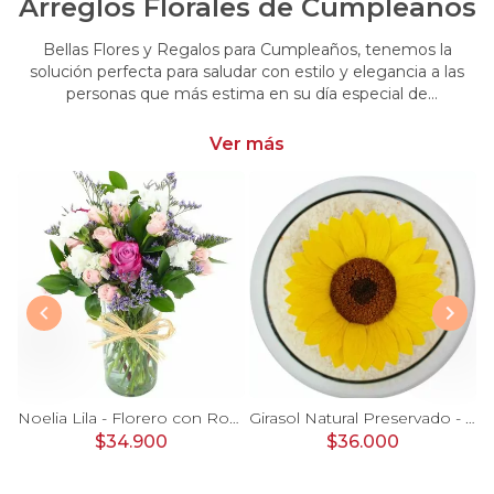
Arreglos Florales de Cumpleaños
Bellas Flores y Regalos para Cumpleaños, tenemos la
solución perfecta para saludar con estilo y elegancia a las
personas que más estima en su día especial de
cumpleaños. Encuentra las más hermosas flores y regalos
para cumpleaños
Ver más
Ágata Naranjo y Blanco en florero - rosas, astromelias
Noelia Lila - Florero con Rosas, mini rosas, mini claveles y limonium
Girasol Natural Preservado - girasol preservado en pecera vidrio con piedrecitas
$34.900
$36.000