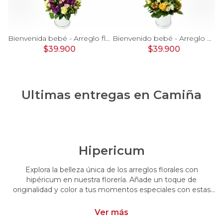
rosas, mini rosas, hypericum, globo te amo y pizarra
Bienvenida bebé - Arreglo floral con globos, rosas blanci, minirosas rosado, astromelias morado e hypericum
Bienvenido bebé - Arreglo floral con globos, rosas amarillo, minirosas blanco, astromelias e hypericum
$39.900
$39.900
Ultimas entregas en
Camiña
Hipericum
Explora la belleza única de los arreglos florales con
hipéricum en nuestra florería. Añade un toque de
originalidad y color a tus momentos especiales con estas
flores cautivadoras. Encarga arreglos florales con hipéricum
y dale un toque distintivo y vibrante a tus emociones.
Ver más