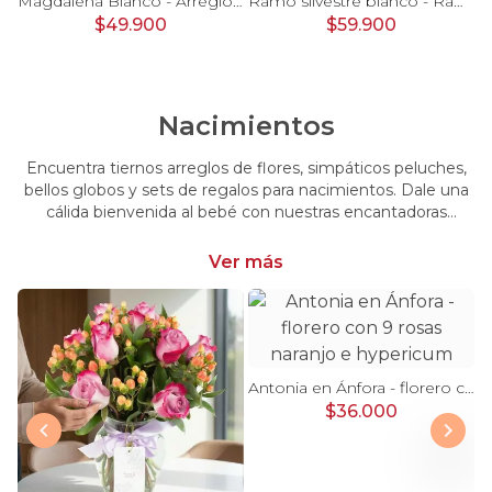
Pésame Rosado - Arreglo floral de condolencias
Magdalena Blanco - Arreglo floral con rosas, gerbera y astromelias blancas
Ramo silvestre blanco - Ramo de flores circular con rosas blancas, claveles blancos, astromelias e hypericum verde
$49.900
$59.900
Nacimientos
Encuentra tiernos arreglos de flores, simpáticos peluches,
bellos globos y sets de regalos para nacimientos. Dale una
cálida bienvenida al bebé con nuestras encantadoras
opciones, perfectas para celebrar este momento tan
especial.
Ver más
Antonia en Ánfora - florero con 9 rosas naranjo e hypericum
$36.000