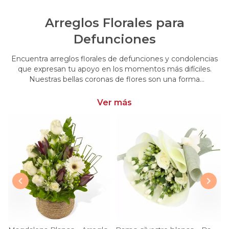
Arreglos Florales para
Defunciones
Encuentra arreglos florales de defunciones y condolencias
que expresan tu apoyo en los momentos más difíciles.
Nuestras bellas coronas de flores son una forma
conmovedora de acompañar y brindar consuelo en esos
momentos de pérdida.
Ver más