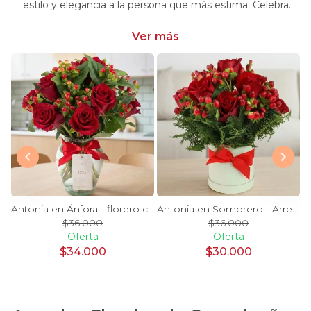
estilo y elegancia a la persona que más estima. Celebra
momentos especiales con nuestra selección única y
significativa.
Ver más
y Blanco en florero - rosas y astromelias
Antonia en Ánfora - florero con 9 rosas rojo e hypericum
Antonia en Sombrero - Arreglo 9 rosas rojo e hypericum
$36.000
$36.000
Oferta
Oferta
$34.000
$30.000