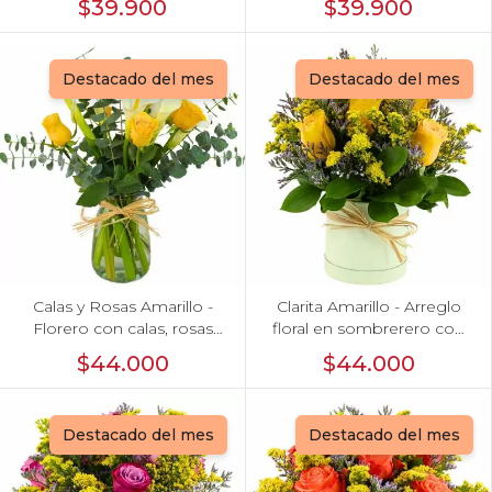
$39.900
$39.900
astromelias morado e
astromelias e hypericum
hypericum
Destacado del mes
Destacado del mes
Calas y Rosas Amarillo -
Clarita Amarillo - Arreglo
Florero con calas, rosas
floral en sombrerero con
amarillo y eucaliptus dolar
rosas amarillo, limonium y
$44.000
$44.000
vara de oro
Destacado del mes
Destacado del mes