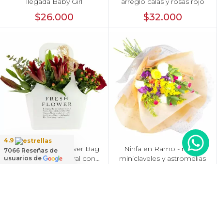
llegada Baby Girl
arreglo calas y rosas rojo
$26.000
$32.000
4.9
No me olvides Flower Bag
Ninfa en Ramo - rosas,
7066
Reseñas de
Rojo - Arreglo Floral con
miniclaveles y astromelias
usuarios de
liliums y rosas rojo,
$32.900
$34.900
hypericum y eucaliptus
dolar