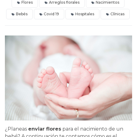
Flores
Arreglos florales
Nacimientos
Bebés
Covid 19
Hospitales
Clínicas
¿Planeas
enviar flores
para el nacimiento de un
bebé? A continuación te contamos cómo es el