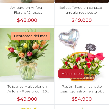
Amparo en Ánfora -
Belleza Tenue en canasto -
Florero 12 rosas
arreglo rosa pastel
ecuatorianas rojo
$48.000
$49.000
Destacado del mes
Más colores
Tulipanes Multicolor en
Pasión Eterna - canasto
Ánfora - Florero con 20
rosas rojo astromeia globo
tulipanes multicolores
corazon
$49.900
$54.900