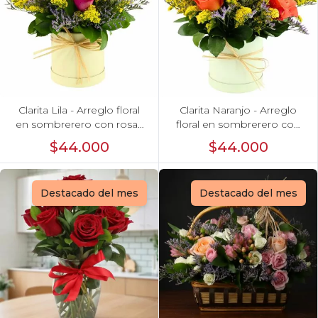
Clarita Lila - Arreglo floral
Clarita Naranjo - Arreglo
en sombrerero con rosas
floral en sombrerero con
lila, limonium y vara de oro
rosas naranjo, limonium y
$44.000
$44.000
vara de oro
Destacado del mes
Destacado del mes