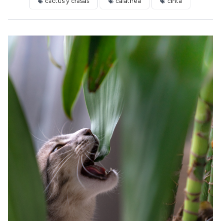
cactus y crasas
calathea
cinta