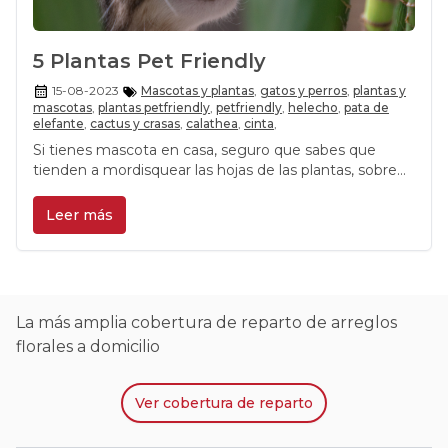
5 Plantas Pet Friendly
15-08-2023
Mascotas y plantas
,
gatos y perros
,
plantas y
mascotas
,
plantas petfriendly
,
petfriendly
,
helecho
,
pata de
elefante
,
cactus y crasas
,
calathea
,
cinta
,
Si tienes mascota en casa, seguro que sabes que
tienden a mordisquear las hojas de las plantas, sobre
todo cuando son cachorros. Aquí te contamos qué
plantas conviven perfectamente con tu animal
Leer más
doméstico.
La más amplia cobertura de reparto de arreglos
florales a domicilio
Ver
cobertura de reparto