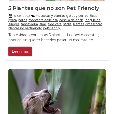
5 Plantas que no son Pet Friendly
15-08-2023
Mascotas y plantas
,
gatos y perros
,
ficus
lyrata
,
potos
,
monstera deliciosa
,
costilla de adán
,
lengua de
suegra
,
sansevieria
,
aloe
,
aloe vera
,
sábila
,
plantas y mascotas
,
plantas no petfriendly
,
petfriendly
,
Ten cuidado con estas 5 plantas si tienes mascotas,
podrían sin querer hacerles pasar un mal rato en
urgencias.
Leer más