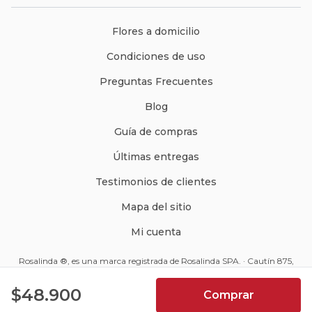
Flores a domicilio
Condiciones de uso
Preguntas Frecuentes
Blog
Guía de compras
Últimas entregas
Testimonios de clientes
Mapa del sitio
Mi cuenta
Rosalinda ®, es una marca registrada de Rosalinda SPA. · Cautín 875,
Santiago, Chile · Código Postal: 8350234 ·
ventas@rosalinda.cl
4.9
$48.900
Comprar
+562 2570 9510
7066
Reseñas de