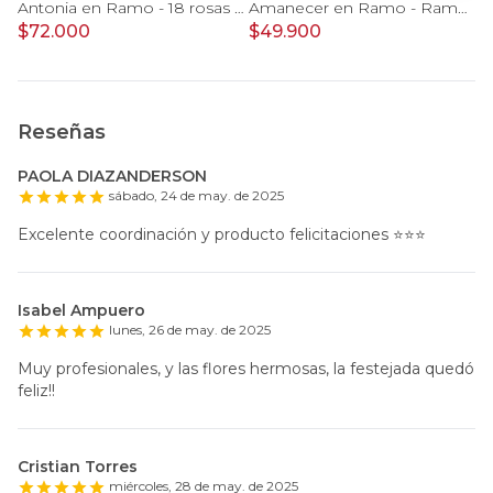
Gomero Burgundy S - Planta de interior en macetero
Antonia en Ramo - 18 rosas mix blanco y rojo con hypericum
Amanecer en Ramo - Ramo con girasoles, rosas rojo e hypericum
$72.000
$49.900
$
Reseñas
PAOLA DIAZANDERSON
sábado, 24 de may. de 2025
Excelente coordinación y producto felicitaciones ⭐️⭐️⭐️
Isabel Ampuero
lunes, 26 de may. de 2025
Muy profesionales, y las flores hermosas, la festejada quedó
feliz!!
Cristian Torres
miércoles, 28 de may. de 2025