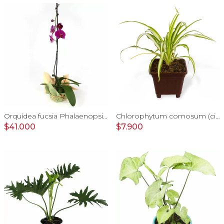
Orquídea fucsia Phalaenopsis - Orquídea mariposa en macetero
Chlorophytum comosum (cinta) - Planta de interior en macetero
$41.000
$7.900