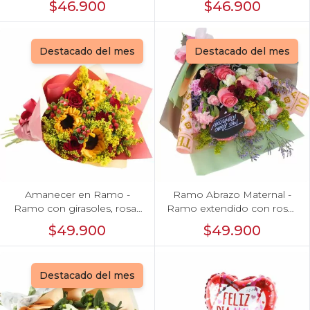
$46.900
$46.900
Destacado del mes
Destacado del mes
Amanecer en Ramo -
Ramo Abrazo Maternal -
Ramo con girasoles, rosas
Ramo extendido con rosas
rojo e hypericum
rosado, miniclaveles, vara
$49.900
$49.900
de oro y pizarra: Te amo
mamita¡
Destacado del mes