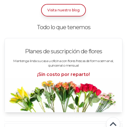
Rosas Bicolor Blancas-Rojas
Visita nuestro blog
Rosas Blancas
Todo lo que tenemos
Rosas Damasco
Rosas en arreglos
Planes de suscripción de flores
Rosas en floreros
Mantenga linda su casa u oficina con flores frescas de forma semanal,
quincenal o mensual
Rosas Fucsia
¡Sin costo por reparto!
Rosas Lila
Rosas Rojas
Rosas Rosadas
Selección florista del día