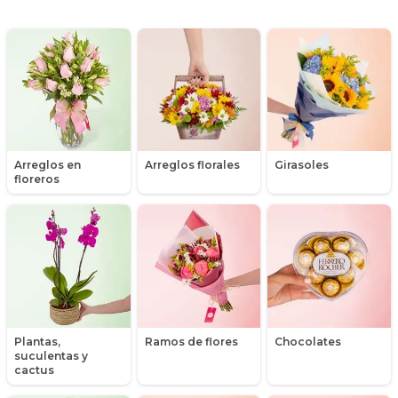
Día de la mujer
Día de la secretaria
Flores y Regalos de Navidad
Gerberas
Arreglos en
Arreglos florales
Girasoles
Girasoles
floreros
Globos
Graduación
Hipericum
Libros
Plantas,
Ramos de flores
Chocolates
suculentas y
Liliums
cactus