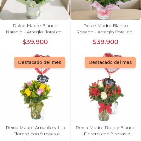
Dulce Madre Blanco
Dulce Madre Blanco
Naranjo - Arreglo floral con
Rosado - Arreglo floral con
rosas, hypericum y globo
rosas, hypericum y globo
$39.900
$39.900
Feliz Día mamá
Feliz Día mamá
Destacado del mes
Destacado del mes
Reina Madre Amarillo y Lila
Reina Madre Rojo y Blanco
- Florero con 9 rosas e
- Florero con 9 rosas e
hypericum, globo y pizarra
hypericum, globo y pizarra