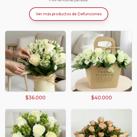
Ver más productos
de
Defunciones
$36.000
$40.000
Arreglos damasco
Arreglos de Globos