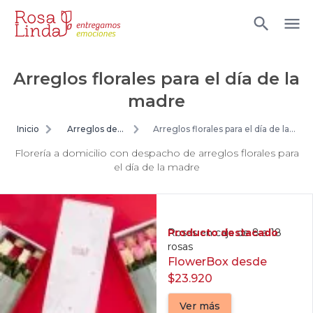
Arreglos florales para el día de la
madre
Inicio
Arreglos de
Arreglos florales para el día de la
flores
madre
Florería a domicilio con despacho de arreglos florales para
el día de la madre
Producto destacado
Rosas en caja de 8 a 18
rosas
FlowerBox desde
$23.920
Ver más