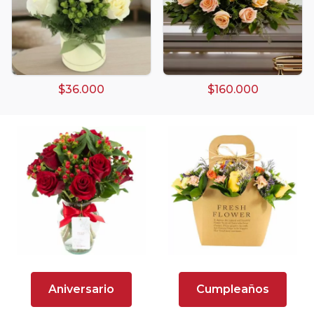
Arreglos Florales
Arreglos florales amarillos
$36.000
$160.000
Arreglos florales de color rojo
Arreglos Florales de Cumpleaños
Arreglos Florales en Florero
Arreglos florales en tono blanco
Arreglos florales en tono lila
Arreglos florales en tono naranja
Arreglos Florales para Aniversario
Aniversario
Cumpleaños
Arreglos florales para dar agradecimiento