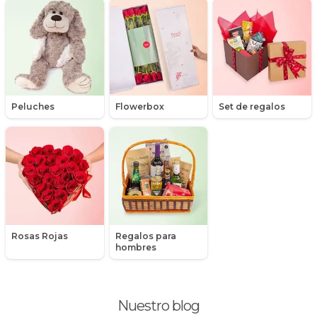
Maules
Mensajes
Minirosas
Nacimiento de niños
Peluches
Flowerbox
Set de regalos
Nacimientos
Nacimientos de niñas
Packs de productos
Peluches
Rosas Rojas
Regalos para
Peonias
hombres
Plantas, Suculentas y Cactus
Nuestro blog
Promociones y Ofertas