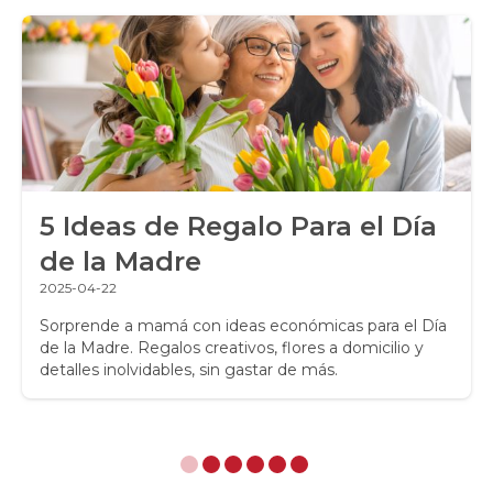
Ramos de Flores
Ramos de Novia
Ramos de Rosas
Regalos a Domicilio
5 Ideas de Regalo Para el Día
Regalos para Hombres
de la Madre
Regalos para niños
2025-04-22
Rosas
Sorprende a mamá con ideas económicas para el Día
de la Madre. Regalos creativos, flores a domicilio y
detalles inolvidables, sin gastar de más.
Rosas Amarillas
Rosas Arcoíris
Rosas Azules