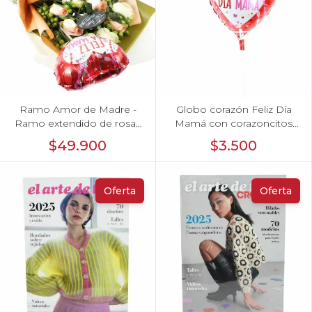
Ramo Amor de Madre -
Globo corazón Feliz Día
Ramo extendido de rosas
Mamá con corazoncitos
blanco y damasco,
20cm
$49.900
$3.500
hypericum verde, pizarra y
globo
Oferta
Oferta