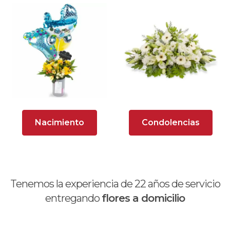
Arreglos Florales para Defunciones
Arreglos Florales para Eventos
Arreglos florales románticos
Arreglos rosados
Astromelias
Nacimiento
Condolencias
Ave del Paraíso (Strelitzia)
Brunch
Calas
Tenemos la experiencia de
22
años de servicio
Chocolates y galletas
entregando
flores a domicilio
Día de la madre