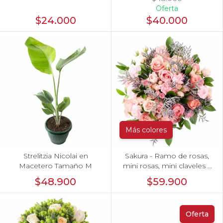
Oferta
$24.000
$40.000
Más colores
Strelitzia Nicolai en
Sakura - Ramo de rosas,
Macetero Tamaño M
mini rosas, mini claveles y
limonium en tonos
$48.900
$59.900
rosados
Oferta