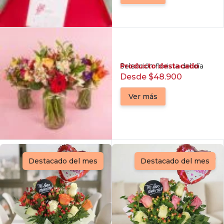
Producto destacado
Selección florista del día
Desde $48.900
Ver más
Destacado del mes
Destacado del mes