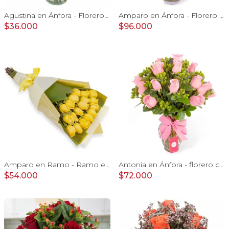
Agustina en Ánfora - Florero con 9 rosas rosado y astromelia
Amparo en Ánfora - Florero 24 rosas ecuatorianas lila
$36.000
$96.000
Amparo en Ramo - Ramo extendido 18 rosas amarillo
Antonia en Ánfora - florero con 18 rosas rosado e hypericum
$54.000
$72.000