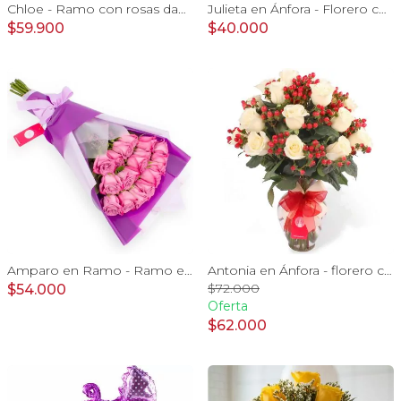
Chloe - Ramo con rosas damasco, hypericum verde y minirosas blanco
Julieta en Ánfora - Florero con 10 rosas rojo y limonium
$59.900
$40.000
Amparo en Ramo - Ramo extendido 18 rosas ecuatorianas lila
Antonia en Ánfora - florero con 18 rosas blanco e hypericum
$72.000
$54.000
Oferta
$62.000