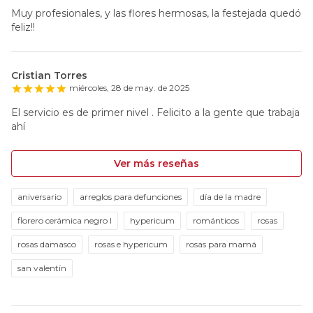
Muy profesionales, y las flores hermosas, la festejada quedó
feliz!!
Cristian Torres
miércoles, 28 de may. de 2025
El servicio es de primer nivel . Felicito a la gente que trabaja
ahí
Ver más reseñas
aniversario
arreglos para defunciones
día de la madre
florero cerámica negro l
hypericum
románticos
rosas
rosas damasco
rosas e hypericum
rosas para mamá
san valentín