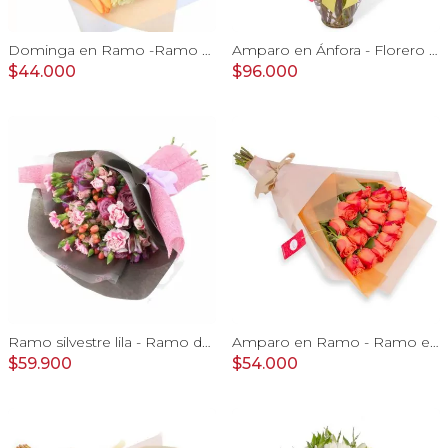
Dominga en Ramo -Ramo de Rosas Blanco y Tulipanes naranjo
Amparo en Ánfora - Florero 24 rosas ecuatorianas amarillo
$44.000
$96.000
Ramo silvestre lila - Ramo de flores circular con rosas, claveles, astromelias, mini rosas e hypericum rosado
Amparo en Ramo - Ramo extendido 18 rosas ecuatoriana naranjo
$59.900
$54.000