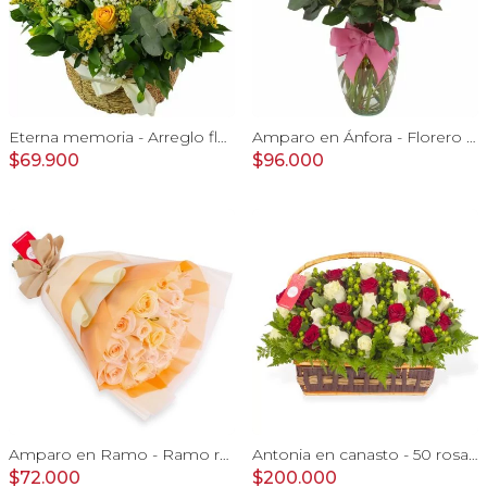
Eterna memoria - Arreglo floral con Mini claveles blancos rosas ecuatorianas blancas, gypsophilia y astromelias amarillas
Amparo en Ánfora - Florero 24 rosas ecuatorianas rosado
$69.900
$96.000
Amparo en Ramo - Ramo redondo 24 rosas ecuatorianas damasco
Antonia en canasto - 50 rosas rojo y blanco e hypericum
$72.000
$200.000