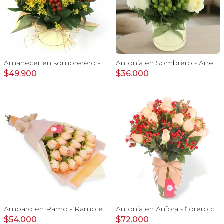
Amanecer en sombrerero - Arreglo floral de girasoles, rosas rojo, e hypericum
Antonia en Sombrero - Arreglo con 9 rosas blanco e hypericum
$49.900
$36.000
Amparo en Ramo - Ramo extendido 18 rosas ecuatoriana damasco
Antonia en Ánfora - florero con 18 rosas damasco e hypericum
$54.000
$72.000