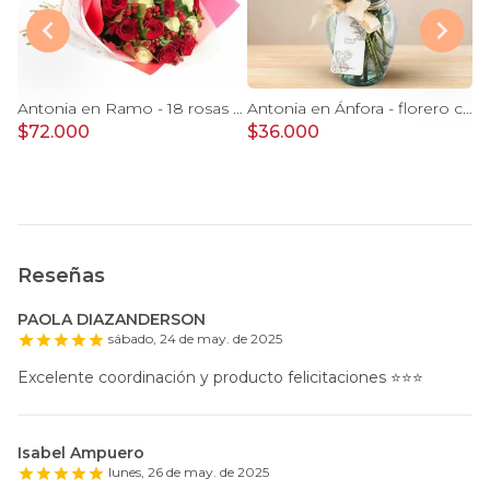
 Florero Plástico 9 rosas e hypericum
Antonia en Ramo - 18 rosas mix blanco y rojo con hypericum
Antonia en Ánfora - florero con 9 rosas damasco e hypericum
$72.000
$36.000
$
Reseñas
PAOLA DIAZANDERSON
sábado, 24 de may. de 2025
Excelente coordinación y producto felicitaciones ⭐️⭐️⭐️
Isabel Ampuero
lunes, 26 de may. de 2025