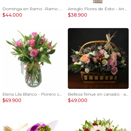
Dominga en Ramo -Ramo de Rosas Rojo y Tulipanes amarillo
Arreglo Flores de Éxito - Arreglo floral para graduaciones con rosas rojas y blancas, peluche de elefante, pizarra y globos
$44.000
$38.900
Elena Lila Blanco - Florero con rosas lila y tulipanes blanco
Belleza Tenue en canasto - arreglo rosa pastel
$69.900
$49.000