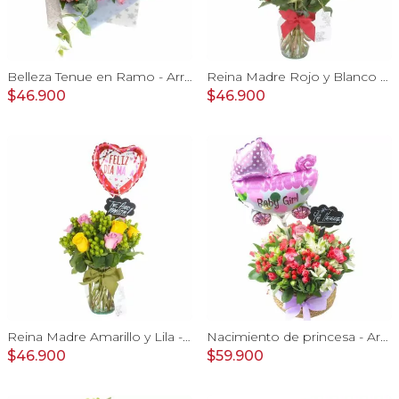
Belleza Tenue en Ramo - Arreglo de rosas blancas, delfinium azul, astromelias y eucaliptus
Reina Madre Rojo y Blanco - Florero con 9 rosas e hypericum, globo y pizarra
$46.900
$46.900
Reina Madre Amarillo y Lila - Florero con 9 rosas e hypericum, globo y pizarra
Nacimiento de princesa - Arreglo floral para nacimiento de niña en canasto con globo y pizarra
$46.900
$59.900