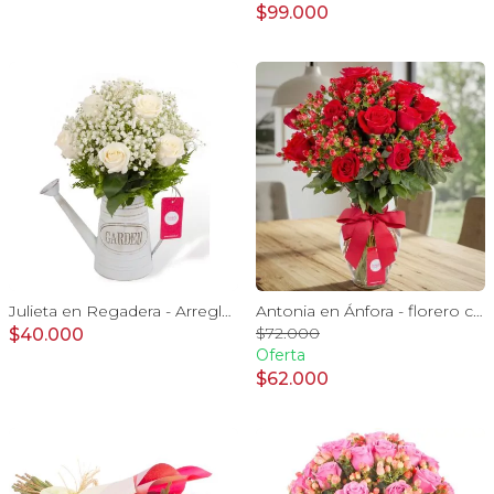
$99.000
Julieta en Regadera - Arreglo 10 rosas blanco y gypo
Antonia en Ánfora - florero con 18 rosas rojo e hypericum
$72.000
$40.000
Oferta
$62.000