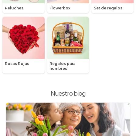
Nacimiento de niños
Peluches
Flowerbox
Set de regalos
Nacimientos
Nacimientos de niñas
Packs de productos
Peluches
Rosas Rojas
Regalos para
Peonias
hombres
Plantas, Suculentas y Cactus
Nuestro blog
Promociones y Ofertas
Ramos de Flores
Ramos de Novia
Ramos de Rosas