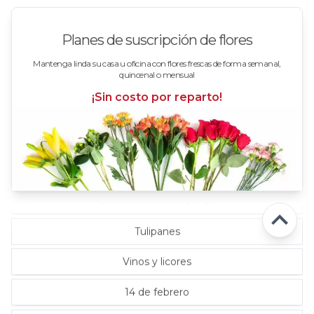
Rosas en arreglos
Planes de suscripción de flores
Rosas en floreros
Mantenga linda su casa u oficina con flores frescas de forma semanal,
quincenal o mensual
Rosas Fucsia
¡Sin costo por reparto!
Rosas Lila
Rosas Rojas
Rosas Rosadas
Selección florista del día
Tulipanes
Vinos y licores
14 de febrero