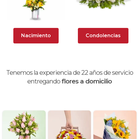
Arreglos rosados
Astromelias
Nacimiento
Condolencias
Ave del Paraíso (Strelitzia)
Brunch
Calas
Tenemos la experiencia de
22
años de servicio
Chocolates y galletas
entregando
flores a domicilio
Día de la madre
Día de la mujer
Día de la secretaria
Flores y Regalos de Navidad