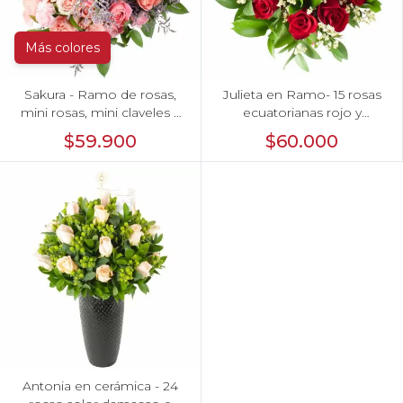
Más colores
Sakura - Ramo de rosas,
Julieta en Ramo- 15 rosas
mini rosas, mini claveles y
ecuatorianas rojo y
limonium en tonos
limonium
$59.900
$60.000
rosados
Antonia en cerámica - 24