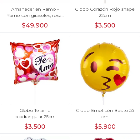
Amanecer en Ramo -
Globo Corazón Rojo shape
Ramo con girasoles, rosas
22cm
rojo e hypericum
$49.900
$3.500
Globo Te amo
Globo Emoticón Besito 35
cuadrangular 25cm
cm
$3.500
$5.900