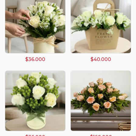
$36.000
$40.000
Arreglos damasco
Arreglos de Globos
Arreglos Florales
Arreglos florales amarillos