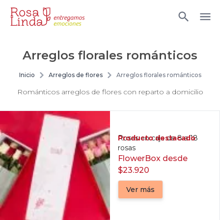
Arreglos florales románticos
Inicio
Arreglos de flores
Arreglos florales románticos
Románticos arreglos de flores con reparto a domicilio
Producto destacado
Rosas en caja de 8 a 18
rosas
FlowerBox desde
$23.920
Ver más