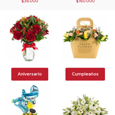
$36.000
$160.000
Arreglos florales de color rojo
Arreglos Florales de Cumpleaños
Arreglos Florales en Florero
Arreglos florales en tono blanco
Arreglos florales en tono lila
Arreglos florales en tono naranja
Arreglos Florales para Aniversario
Aniversario
Cumpleaños
Arreglos florales para dar agradecimiento
Arreglos Florales para Defunciones
Arreglos Florales para Eventos
Arreglos florales románticos