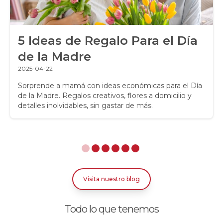
Regalos a Domicilio
5 Ideas de Regalo Para el Día
Regalos para Hombres
de la Madre
Regalos para niños
2025-04-22
Rosas
Sorprende a mamá con ideas económicas para el Día
de la Madre. Regalos creativos, flores a domicilio y
detalles inolvidables, sin gastar de más.
Rosas Amarillas
Rosas Arcoíris
Rosas Azules
Rosas Bicolor Blancas-Rojas
Visita nuestro blog
Rosas Blancas
Todo lo que tenemos
Rosas Damasco