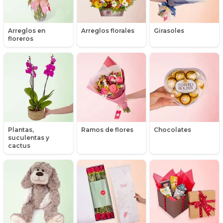
Gerberas
Arreglos en
Arreglos florales
Girasoles
Girasoles
floreros
Globos
Graduación
Hipericum
Libros
Plantas,
Ramos de flores
Chocolates
suculentas y
Liliums
cactus
Maules
Mensajes
Minirosas