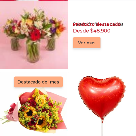
Producto destacado
Selección florista del día
Desde $48.900
Ver más
Destacado del mes