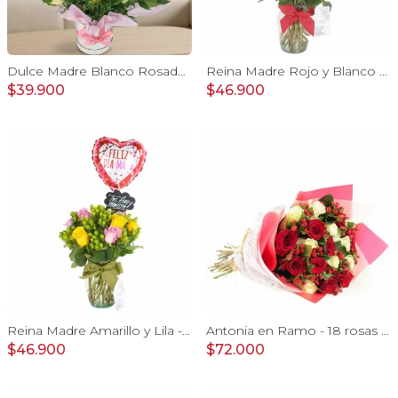
Dulce Madre Blanco Rosado - Arreglo floral con rosas, hypericum y globo Feliz Día mamá
Reina Madre Rojo y Blanco - Florero con 9 rosas e hypericum, globo y pizarra
$39.900
$46.900
Reina Madre Amarillo y Lila - Florero con 9 rosas e hypericum, globo y pizarra
Antonia en Ramo - 18 rosas mix blanco y rojo con hypericum
$46.900
$72.000