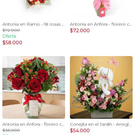
Antonia en Ramo - 18 rosas ecuatorianas blanco e hypericum
Antonia en Ánfora - florero con 18 rosas rosado e hypericum
$72.000
$72.000
Oferta
$58.000
Antonia en Ánfora - florero con 9 rosas rojo e hypericum
Conejita en el Jardín - Arreglo floral tonos rosa y conejita
$36.000
$54.000