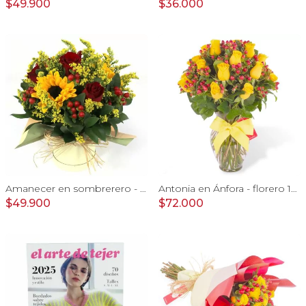
$49.900
$36.000
Amanecer en sombrerero - Arreglo floral de girasoles, rosas rojo, e hypericum
Antonia en Ánfora - florero 18 rosas amarillo e hypericum
$49.900
$72.000