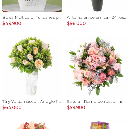
Bolsa Multicolor Tulipanes para Mamá - 20 tulipanes multicolor en Fresh Flower Bag
Antonia en cerámica - 24 rosas color damasco e hypericum
$49.900
$96.000
Tú y Yo damasco - Arreglo floral con rosas damasco e hypericum verde
Sakura - Ramo de rosas, mini rosas, mini claveles y limonium en tonos rosados
$64.000
$59.900