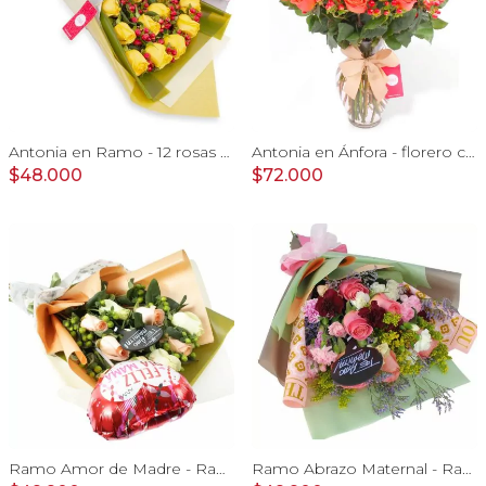
Antonia en Ramo - 12 rosas ecuatorianas amarillo e hypericum
Antonia en Ánfora - florero con 18 rosas naranjo e hypericum
$48.000
$72.000
Ramo Amor de Madre - Ramo extendido de rosas blanco y damasco, hypericum verde, pizarra y globo
Ramo Abrazo Maternal - Ramo extendido con rosas rosado, miniclaveles, vara de oro y pizarra: Te amo mamita¡