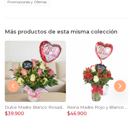
Promociones y Ofertas
Más productos de esta misma colección
 Florero Plástico 9 rosas e hypericum
Dulce Madre Blanco Rosado - Arreglo floral con rosas, hypericum y globo Feliz Día mamá
Reina Madre Rojo y Blanco - Florero con 9 rosas e hypericum, globo y pizarra
$39.900
$46.900
$