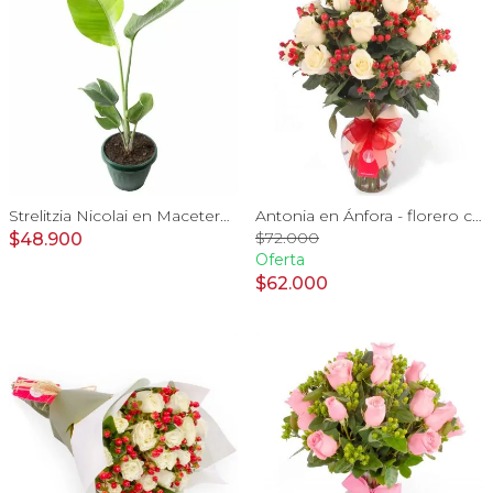
Strelitzia Nicolai en Macetero Tamaño M
Antonia en Ánfora - florero con 18 rosas blanco e hypericum
$72.000
$48.900
Oferta
$62.000