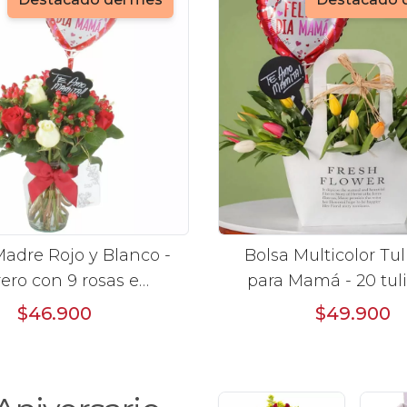
adre Rojo y Blanco -
Bolsa Multicolor Tu
rero con 9 rosas e
para Mamá - 20 tulipanes
cum, globo y pizarra
multicolor en Fresh
$46.900
$49.900
Bag