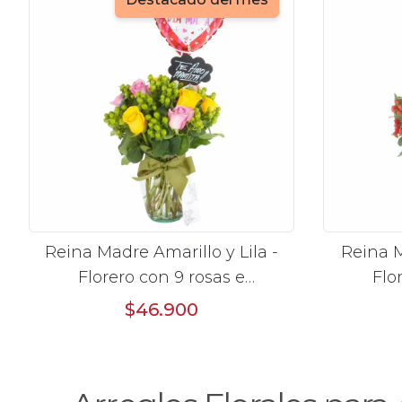
Reina Madre Amarillo y Lila -
Reina M
Florero con 9 rosas e
Flo
hypericum, globo y pizarra
hyperi
$46.900