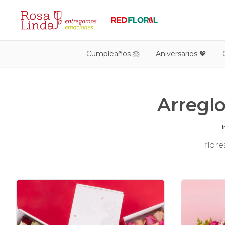
Cumpleaños 🎂
Aniversarios 💖
Arreglo
I
flor