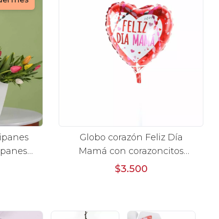
lipanes
Globo corazón Feliz Día
Mamá con corazoncitos
 Flower
20cm
$3.500