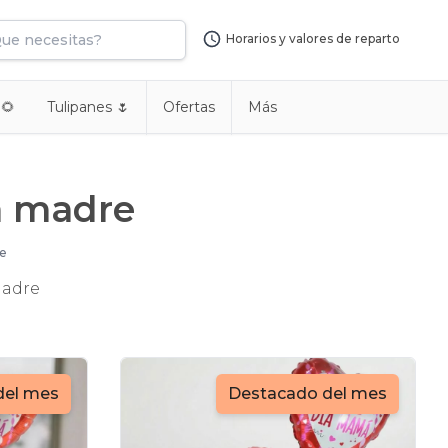
Horarios y valores de reparto
 🌻
Tulipanes 🌷
Ofertas
Más
ia madre
re
madre
del mes
Destacado del mes