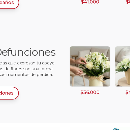
$41.000
$
eaños
 Defunciones
ncias que expresan tu apoyo
as de flores son una forma
sos momentos de pérdida.
$36.000
$
ciones