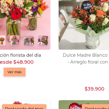
ción florista del día
Dulce Madre Blanco 
esde $48.900
- Arreglo floral con rosas,
hypericum y globo F
Ver más
mamá
$39.900
Destacado del mes
Destacado 