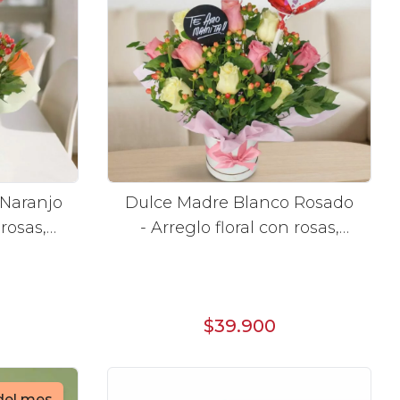
Naranjo
Dulce Madre Blanco Rosado
- Arreglo floral con rosas,
eliz Día
hypericum y globo Feliz Día
mamá
$39.900
del mes