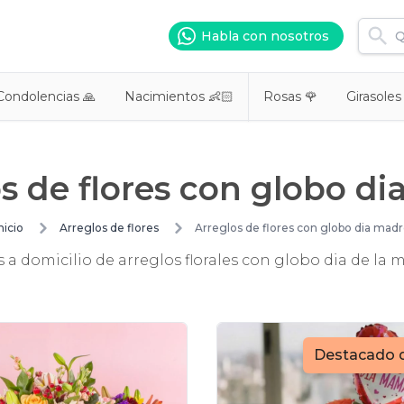
Habla con nosotros
Condolencias 🙏
Nacimientos 👶🏻
Rosas 🌹
Girasoles
s de flores con globo d
nicio
Arreglos de flores
Arreglos de flores con globo dia mad
es a domicilio de arreglos florales con globo dia de la 
Destacado 