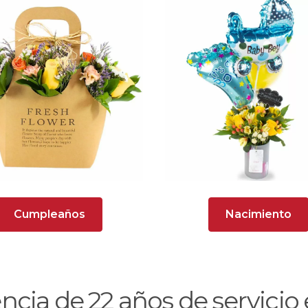
Cumpleaños
Nacimiento
encia de
22
años de servici