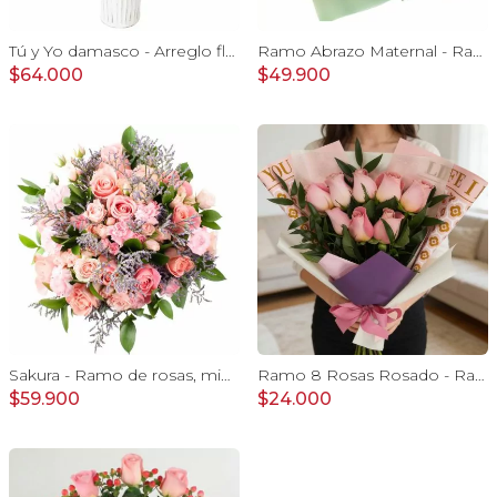
Tú y Yo damasco - Arreglo floral con rosas damasco e hypericum verde
Ramo Abrazo Maternal - Ramo extendido con rosas rosado, miniclaveles, vara de oro y pizarra: Te amo mamita¡
$64.000
$49.900
Sakura - Ramo de rosas, mini rosas, mini claveles y limonium en tonos rosados
Ramo 8 Rosas Rosado - Ramo extendido con 8 rosas ecuatorianas
$59.900
$24.000