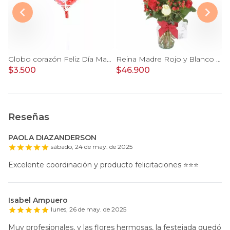
Jardín Rosas rosado - Arreglo 12 rosas rosadas e hypericum
Globo corazón Feliz Día Mamá con corazoncitos 20cm
Reina Madre Rojo y Blanco - Florero con 9 rosas e hypericum, globo y pizarra
$3.500
$46.900
$
Reseñas
PAOLA DIAZANDERSON
sábado, 24 de may. de 2025
Excelente coordinación y producto felicitaciones ⭐️⭐️⭐️
Isabel Ampuero
lunes, 26 de may. de 2025
Muy profesionales, y las flores hermosas, la festejada quedó