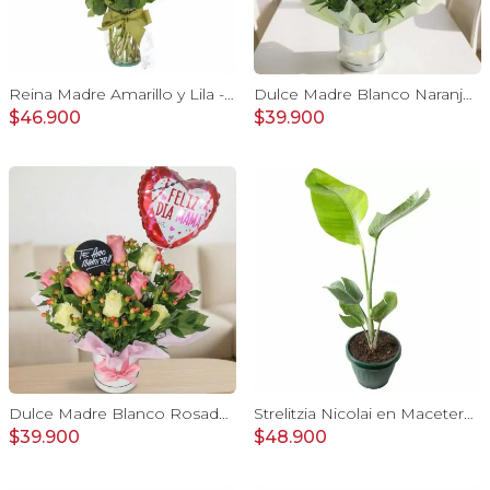
Reina Madre Amarillo y Lila - Florero con 9 rosas e hypericum, globo y pizarra
Dulce Madre Blanco Naranjo - Arreglo floral con rosas, hypericum y globo Feliz Día mamá
$46.900
$39.900
Dulce Madre Blanco Rosado - Arreglo floral con rosas, hypericum y globo Feliz Día mamá
Strelitzia Nicolai en Macetero Tamaño M
$39.900
$48.900