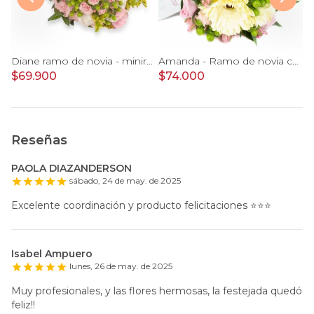
Eva - Ramo de novia con rosas lilas, rosadas y gypso
Diane ramo de novia - minirosas rosadas, rosas blancas, e hypericum verde
Amanda - Ramo de novia con gerberas, rosas rosadas y astromelias rosadas
$69.900
$74.000
$
Reseñas
PAOLA DIAZANDERSON
sábado, 24 de may. de 2025
Excelente coordinación y producto felicitaciones ⭐️⭐️⭐️
Isabel Ampuero
lunes, 26 de may. de 2025
Muy profesionales, y las flores hermosas, la festejada quedó
feliz!!