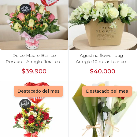
Dulce Madre Blanco
Agustina flower bag -
Rosado - Arreglo floral con
Arreglo 10 rosas blanco y
rosas, hypericum y globo
astromelias
$39.900
$40.000
Feliz Día mamá
Destacado del mes
Destacado del mes