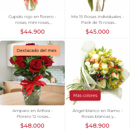
Cupido rojo en florero -
Mix 15 Rosas Individuales -
rosas, mini rosas,
Pack de 15 rosas
hypericum, globo te amo y
individuales de colores
$44.900
$45.000
pizarra
surtidos envueltas en
papel.
Destacado del mes
Más colores
Amparo en Ánfora -
Ángel blanco en Ramo -
Florero 12 rosas
Rosas blancas y
ecuatorianas rojo
Astromelias
$48.000
$48.900