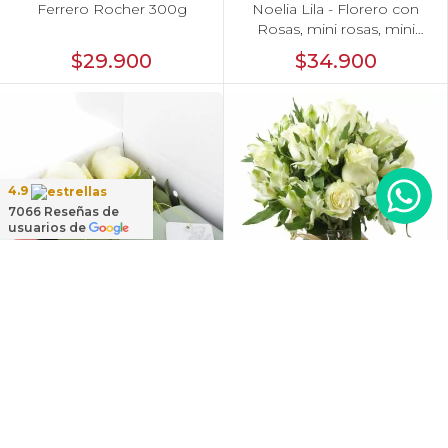
Ferrero Rocher 300g
Noelia Lila - Florero con
Rosas, mini rosas, mini
claveles y limonium
$29.900
$34.900
4.9
7066
Reseñas de
usuarios de
12 Rosas Blancas
Agustina en Ánfora -
Flowerbox - Caja de flores
Florero con 9 rosas blanco
con 12 rosas ecuatorianas
y astromelia
$36.000
$36.000
blancas