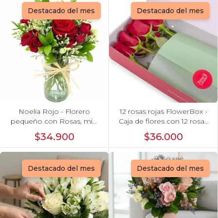
Destacado del mes
Destacado del mes
Noelia Rojo - Florero
12 rosas rojas FlowerBox -
pequeño con Rosas, mini
Caja de flores con 12 rosas
rosas, mini claveles y
ecuatorianas rojas
$34.900
$36.000
limonium
Destacado del mes
Destacado del mes