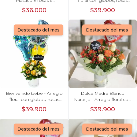
Plástico 9 rosas e
floral con globos, rosas
hypericum
blanci, minirosas rosado,
$36.000
$39.900
astromelias morado e
hypericum
Destacado del mes
Destacado del mes
Bienvenido bebé - Arreglo
Dulce Madre Blanco
floral con globos, rosas
Naranjo - Arreglo floral con
amarillo, minirosas blanco,
rosas, hypericum y globo
$39.900
$39.900
astromelias e hypericum
Feliz Día mamá
Destacado del mes
Destacado del mes