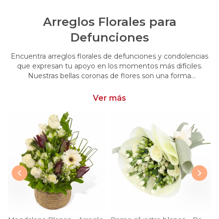
Arreglos Florales para
Defunciones
Encuentra arreglos florales de defunciones y condolencias
que expresan tu apoyo en los momentos más difíciles.
Nuestras bellas coronas de flores son una forma
conmovedora de acompañar y brindar consuelo en esos
momentos de pérdida.
Ver más