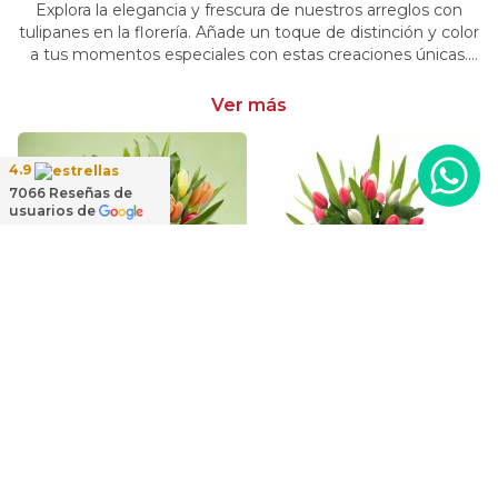
Explora la elegancia y frescura de nuestros arreglos con
tulipanes en la florería. Añade un toque de distinción y color
a tus momentos especiales con estas creaciones únicas.
Encarga arreglos florales con tulipanes y dale un toque
distintivo y vibrante a tus emociones.
Ver más
4.9
7066
Reseñas de
usuarios de
 Florero con rosas rosado y tulipanes blanco
Tulipanes Multicolor en Ánfora - Florero con 20 tulipanes multicolores
Regadera Tulipanes Blanco/Fucsia - Arreglo floral en regadera con mix de tulipanes blanco y fucsia
$49.900
$54.900