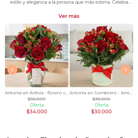
estilo y elegancia a la persona que más estima. Celebra
momentos especiales con nuestra selección única y
significativa.
Ver más
y Blanco en florero - rosas y astromelias
Antonia en Ánfora - florero con 9 rosas rojo e hypericum
Antonia en Sombrero - Arreglo 9 rosas rojo e hypericum
$36.000
$36.000
Oferta
Oferta
$34.000
$30.000