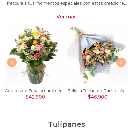
frescura a tus momentos especiales con estas creaciones
únicas. Encarga arreglos florales con minirosas y dale un
toque distintivo y encantador a tus emociones
Ver más
 damasco, hypericum verde y minirosas blanco
Colores de Frida amarillo en florero - Ánfora con rosas, claveles, estate y limonium
Belleza Tenue en Ramo - Arreglo de rosas blancas, delfinium azul, astromelias y eucaliptus
$42.900
$46.900
Tulipanes