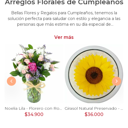
Arreglos Florales de Cumpleaños
Bellas Flores y Regalos para Cumpleaños, tenemos la
solución perfecta para saludar con estilo y elegancia a las
personas que más estima en su día especial de
cumpleaños. Encuentra las más hermosas flores y regalos
para cumpleaños
Ver más
Ágata Naranjo y Blanco en florero - rosas, astromelias
Noelia Lila - Florero con Rosas, mini rosas, mini claveles y limonium
Girasol Natural Preservado - girasol preservado en pecera vidrio con piedrecitas
$34.900
$36.000