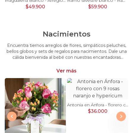
Pésame Rosado - Arreglo floral de condolencias
Magdalena Blanco - Arreglo floral con rosas, gerbera y astromelias blancas
Ramo silvestre blanco - Ramo de flores circular con rosas blancas, claveles blancos, astromelias e hypericum verde
$49.900
$59.900
Nacimientos
Encuentra tiernos arreglos de flores, simpáticos peluches,
bellos globos y sets de regalos para nacimientos. Dale una
cálida bienvenida al bebé con nuestras encantadoras
opciones, perfectas para celebrar este momento tan
especial.
Ver más
Antonia en Ánfora - florero con 9 rosas naranjo e hypericum
$36.000