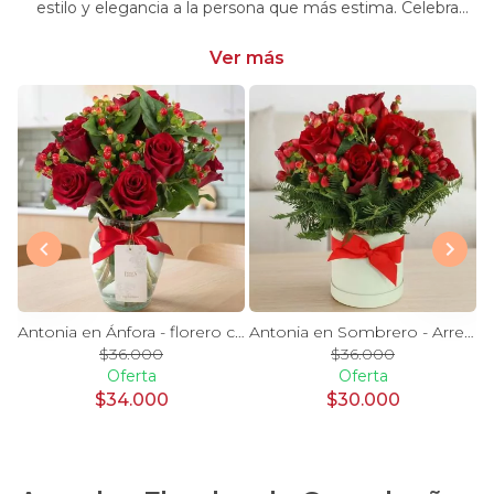
estilo y elegancia a la persona que más estima. Celebra
momentos especiales con nuestra selección única y
significativa.
Ver más
y Blanco en florero - rosas y astromelias
Antonia en Ánfora - florero con 9 rosas rojo e hypericum
Antonia en Sombrero - Arreglo 9 rosas rojo e hypericum
$36.000
$36.000
Oferta
Oferta
$34.000
$30.000