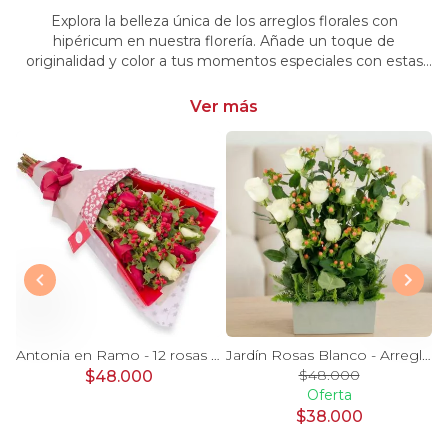
Explora la belleza única de los arreglos florales con
hipéricum en nuestra florería. Añade un toque de
originalidad y color a tus momentos especiales con estas
flores cautivadoras. Encarga arreglos florales con hipéricum
y dale un toque distintivo y vibrante a tus emociones.
Ver más
a - canasto rosas rojo astromeia globo corazon
Antonia en Ramo - 12 rosas mix blanco y rojo con hypericum
Jardín Rosas Blanco - Arreglo 12 rosas blanco e hypericum
$48.000
$48.000
Oferta
$38.000