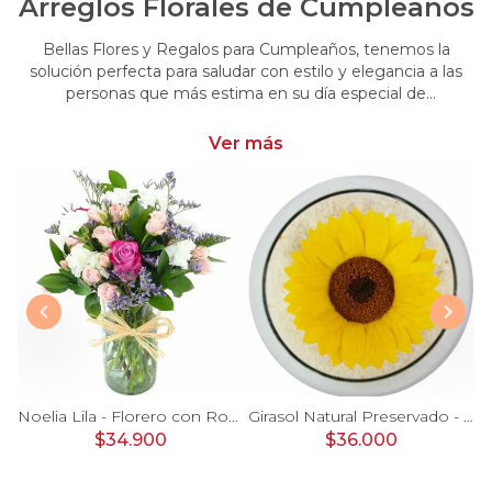
Arreglos Florales de Cumpleaños
Bellas Flores y Regalos para Cumpleaños, tenemos la
solución perfecta para saludar con estilo y elegancia a las
personas que más estima en su día especial de
cumpleaños. Encuentra las más hermosas flores y regalos
para cumpleaños
Ver más
Ágata Naranjo y Blanco en florero - rosas, astromelias
Noelia Lila - Florero con Rosas, mini rosas, mini claveles y limonium
Girasol Natural Preservado - girasol preservado en pecera vidrio con piedrecitas
$34.900
$36.000