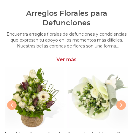
Arreglos Florales para
Defunciones
Encuentra arreglos florales de defunciones y condolencias
que expresan tu apoyo en los momentos más difíciles.
Nuestras bellas coronas de flores son una forma
conmovedora de acompañar y brindar consuelo en esos
momentos de pérdida.
Ver más