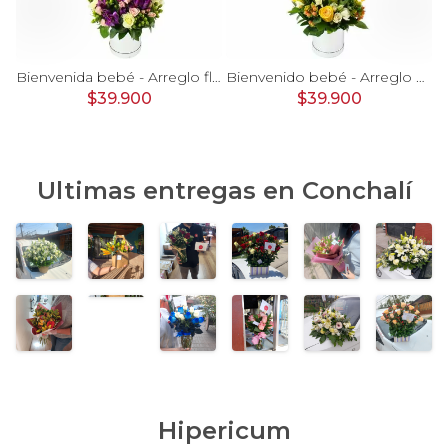
rosas, mini rosas, hypericum, globo te amo y pizarra
Bienvenida bebé - Arreglo floral con globos, rosas blanci, minirosas rosado, astromelias morado e hypericum
Bienvenido bebé - Arreglo floral con globos, rosas amarillo, minirosas blanco, astromelias e hypericum
$39.900
$39.900
Ultimas entregas en
Conchalí
Hipericum