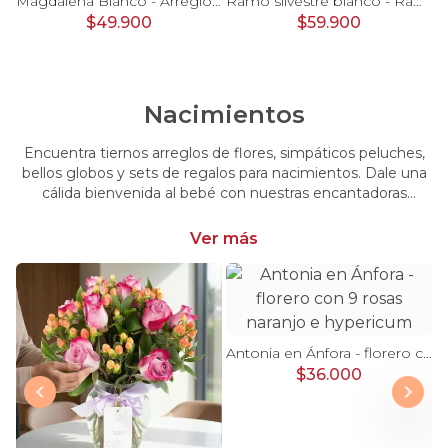
Pésame Rosado - Arreglo floral de condolencias
Magdalena Blanco - Arreglo floral con rosas, gerbera y astromelias blancas
Ramo silvestre blanco - Ramo de flores circular con rosas blancas, claveles blancos, astromelias e hypericum verde
$49.900
$59.900
Nacimientos
Encuentra tiernos arreglos de flores, simpáticos peluches,
bellos globos y sets de regalos para nacimientos. Dale una
cálida bienvenida al bebé con nuestras encantadoras
opciones, perfectas para celebrar este momento tan
especial.
Ver más
Antonia en Ánfora - florero con 9 rosas naranjo e hypericum
$36.000