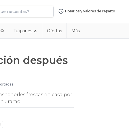
Horarios y valores de reparto
 🌻
Tulipanes 🌷
Ofertas
Más
ación después
cortadas
s tenerles frescas en casa por
 tu ramo.
s