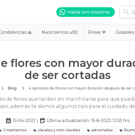
Habla con nosotros
Condolencias 🙏
Nacimientos 👶🏻
Rosas 🌹
Girasoles
e flores con mayor dur
de ser cortadas
Blog
4 opciones de flores con mayor duración después de ser 
s de flores que tardan en marchitarse para que pueda
po, además te damos algunos tips para el cuidado de
15-04-2022
|
Última actualización:
15-8-2023 12:53
hrs
Crisantemos
claveles y mini claveles
astromelias
lilium