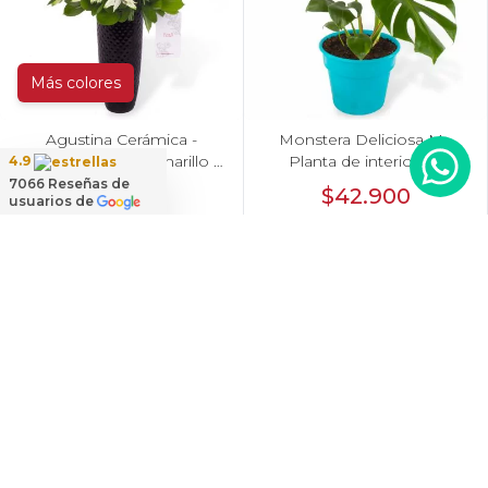
Más colores
Agustina Cerámica -
Monstera Deliciosa M -
Arreglo 10 rosas amarillo y
Planta de interior en
4.9
astromelia
macetero
7066
Reseñas de
$40.000
$42.900
usuarios de