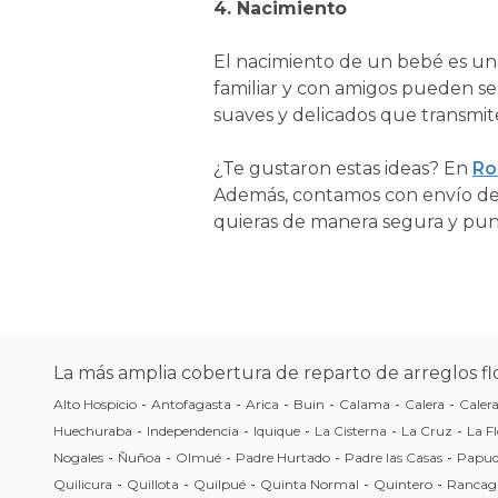
4. Nacimiento
El nacimiento de un bebé es una
familiar y con amigos pueden se
suaves y delicados que transmite
¿Te gustaron estas ideas? En
Ro
Además, contamos con envío de f
quieras de manera segura y pun
La más amplia cobertura de reparto de arreglos flo
Alto Hospicio
-
Antofagasta
-
Arica
-
Buin
-
Calama
-
Calera
-
Caler
Huechuraba
-
Independencia
-
Iquique
-
La Cisterna
-
La Cruz
-
La Fl
Nogales
-
Ñuñoa
-
Olmué
-
Padre Hurtado
-
Padre las Casas
-
Papu
Quilicura
-
Quillota
-
Quilpué
-
Quinta Normal
-
Quintero
-
Rancag