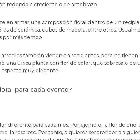
n redonda o creciente o de antebrazo.
te en armar una composición floral dentro de un recipient
eros de cerámica, cubos de madera, entre otros. Usualm
es por más tiempo.
 arreglos también vienen en recipientes, pero no tienen 
 de una única planta con flor de color, que sobresale de
un aspecto muy elegante.
loral para cada evento?
or diferente para cada mes. Por ejemplo, la flor de enero e
unio, la rosa; etc. Por tanto, si quieres sorprender a algu
or que le corresponda. En Rosalinda tenemos combinació