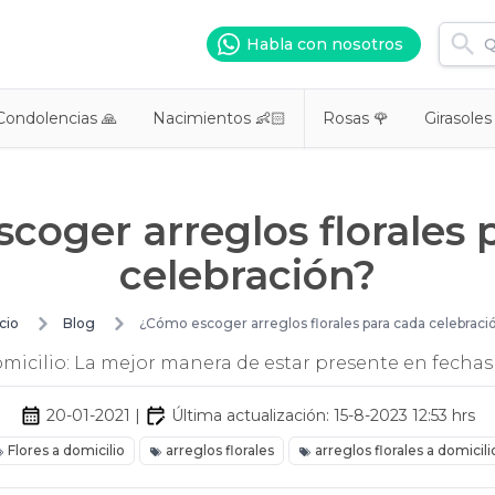
Habla con nosotros
Condolencias 🙏
Nacimientos 👶🏻
Rosas 🌹
Girasoles
coger arreglos florales 
celebración?
icio
Blog
¿Cómo escoger arreglos florales para cada celebraci
domicilio: La mejor manera de estar presente en fechas 
20-01-2021
|
Última actualización:
15-8-2023 12:53
hrs
Flores a domicilio
arreglos florales
arreglos florales a domicili