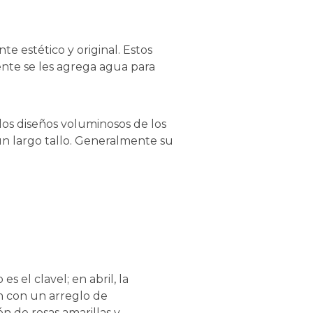
e estético y original. Estos
ente se les agrega agua para
los diseños voluminosos de los
 un largo tallo. Generalmente su
s el clavel; en abril, la
ien con un arreglo de
n de rosas amarillas y