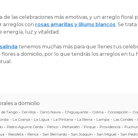
 de las celebraciones más emotivas, y un arreglo floral 
r arreglos con
rosas amarillas y liliums blancos
. Se trat
 energía, luz y vitalidad.
salinda
tenemos muchas más para que llenes tus celebra
lores a domicilio, por lo que tendrás los arreglos en tu
tual.
rales a domicilio
a de Tango
-
Cerrillos
-
Cerro Navia
-
Chiguayante
-
Colina
-
Concepción
-
Co
orida
-
La Granja
-
La Ligua
-
La Pintana
-
La Reina
-
Lampa
-
Las Condes
-
do
-
Pedro Aguirre Cerda
-
Penco
-
Peñalolén
-
Pirque
-
Providencia
-
Puchun
ua
-
Recoleta
-
Renca
-
San Bernardo
-
San Joaquín
-
San Miguel
-
San Pedro