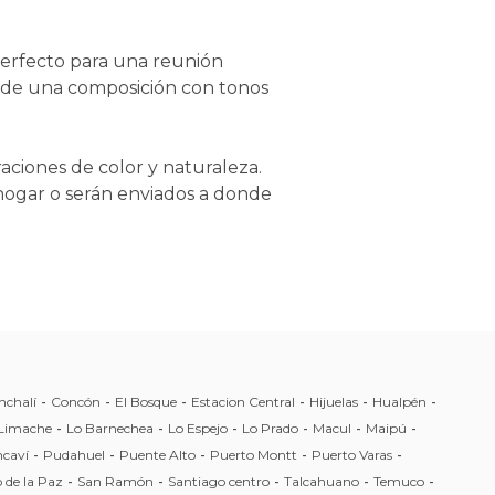
perfecto para una reunión
a de una composición con tonos
ciones de color y naturaleza.
 hogar o serán enviados a donde
nchalí
-
Concón
-
El Bosque
-
Estacion Central
-
Hijuelas
-
Hualpén
-
Limache
-
Lo Barnechea
-
Lo Espejo
-
Lo Prado
-
Macul
-
Maipú
-
caví
-
Pudahuel
-
Puente Alto
-
Puerto Montt
-
Puerto Varas
-
 de la Paz
-
San Ramón
-
Santiago centro
-
Talcahuano
-
Temuco
-