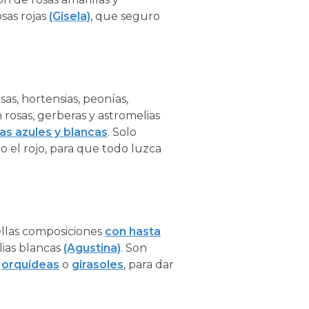
osas rojas
(Gisela)
, que seguro
sas, hortensias, peonías,
 rosas, gerberas y astromelias
as azules y blancas
. Solo
 el rojo, para que todo luzca
bellas composiciones
con hasta
lias blancas
(Agustina)
. Son
r
orquídeas
o
girasoles
, para dar