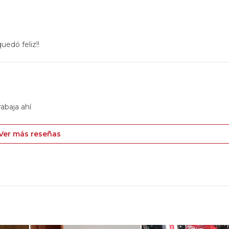
uedó feliz!!
rabaja ahí
Ver más reseñas