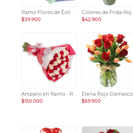
Ramo Flores de Éxito - Ramo de flores para graduación con rosas rojas y rosas blancas, peluche de elefante y pizarra
Colores de Frida Rojo en florero - Ánf
$39.900
$42.900
Amparo en Ramo - Ramo redondo con 50 rosas blanco y rojo
$150.000
$69.900