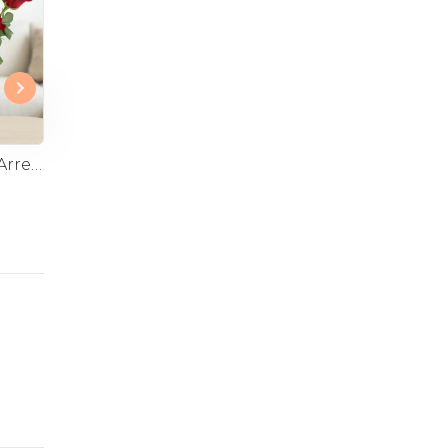
Jardín Rosas Rojo - Arreglo con 12 rosas rojo e hypericum
Pasión Eterna - canasto rosas rojo astromeia globo corazon
$36.000
$54.900
Oferta
$30.000