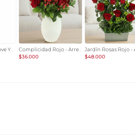
Mix de globos - I Love You
Complicidad Rojo - Arreglo floral con rosas rojas e hypericum
$36.000
$48.000