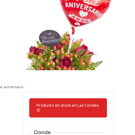
de aniversario
Producto sin stock en
Las Condes
😞
Dónde