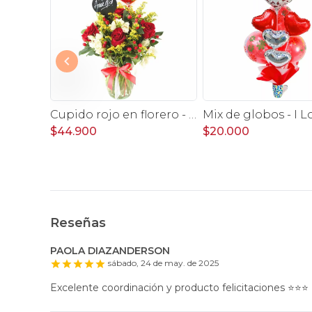
elicidad
Cupido rojo en florero - rosas, mini rosas, hypericum, globo te amo y pizarra
$44.900
$20.000
Reseñas
PAOLA DIAZANDERSON
sábado, 24 de may. de 2025
Excelente coordinación y producto felicitaciones ⭐️⭐️⭐️