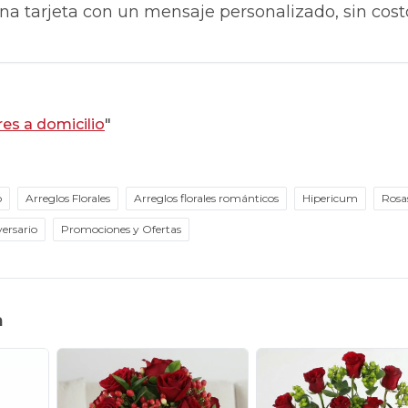
na tarjeta con un mensaje personalizado, sin cost
res a domicilio
"
o
Arreglos Florales
Arreglos florales románticos
Hipericum
Rosa
versario
Promociones y Ofertas
n