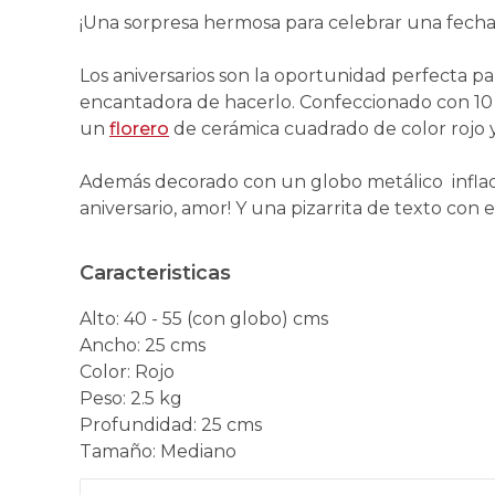
¡Una sorpresa hermosa para celebrar una fecha 
Los aniversarios son la oportunidad perfecta p
encantadora de hacerlo. Confeccionado con 1
un
florero
de cerámica cuadrado de color rojo y
Además decorado con un globo metálico inflado
aniversario, amor! Y una pizarrita de texto con
Caracteristicas
Alto
:
40 - 55 (con globo) cms
Ancho
:
25 cms
Color
:
Rojo
Peso
:
2.5 kg
Profundidad
:
25 cms
Tamaño
:
Mediano