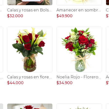
ora con rosas, claveles, estate y limonium
Calas y rosas en Bolsa - arreglo calas y rosas rojo
Amanecer en sombrerero - Arreglo floral de girasoles, rosas rojo, e hypericum
$32.000
$49.900
$
Elena Rojo Damasco - Florero con rosas rojo y tulipanes damasco
Calas y rosas en florero - arreglo calas y rosas rojo
Noelia Rojo - Florero pequeño con Rosas, mini rosas, mini claveles y limonium
$44.000
$34.900
$