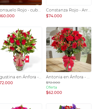
Consuelo Rojo - cubre urna con 40 rosas ecuatorianas rojo
Constanza Rojo - Arreglo floral en canasto con gerberas, rosas, minirosas y astromelias rojas
160.000
$74.000
Agustina en Ánfora - Florero con 18 rosas rojo y astromelias
Antonia en Ánfora - florero con 18 rosas rojo e hypericum
$72.000
72.000
Oferta
$62.000