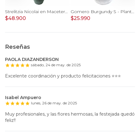
Strelitzia Nicolai en Macetero Tamaño M
Gomero Burgundy S - Planta de interior en macetero
$48.900
$25.990
$
Reseñas
PAOLA DIAZANDERSON
sábado, 24 de may. de 2025
Excelente coordinación y producto felicitaciones ⭐️⭐️⭐️
Isabel Ampuero
lunes, 26 de may. de 2025
Muy profesionales, y las flores hermosas, la festejada quedó
feliz!!