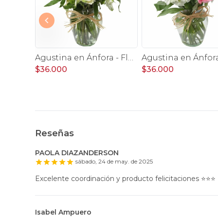
Antonia en Ánfora - florero con 9 rosas blanco e hypericum
Agustina en Ánfora - Florero con 9 rosas blanco y astromelia
$36.000
$36.000
Reseñas
PAOLA DIAZANDERSON
sábado, 24 de may. de 2025
Excelente coordinación y producto felicitaciones ⭐️⭐️⭐️
Isabel Ampuero