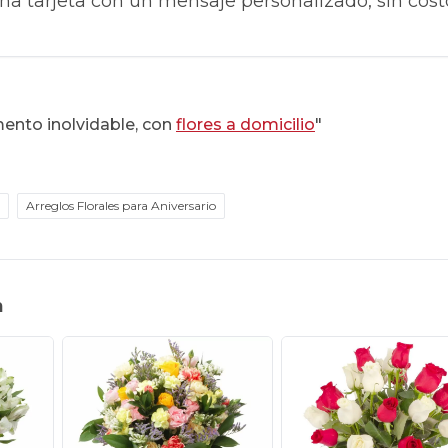
na tarjeta con un mensaje personalizado, sin cost
ento inolvidable, con
flores a domicilio
"
Arreglos Florales para Aniversario
n