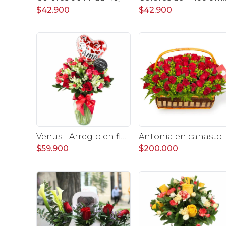
$42.900
$42.900
Venus - Arreglo en florero con Rosas, Astromelias y Claveles
$59.900
$200.000