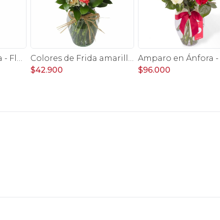
Agustina en Ánfora - Florero con 9 rosas rosado y astromelia
Colores de Frida amarillo en florero - Ánfora con rosas, claveles, estate y limonium
$42.900
$96.000