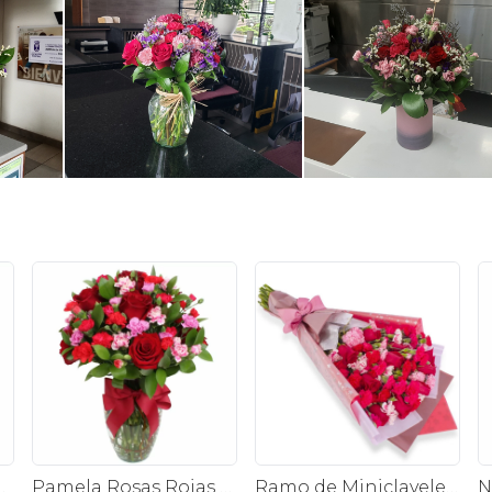
n rosas, claveles, estate y limonium
Pamela Rosas Rojas en Ánfora - Florero de vidrio con con rosas rojas y mini claveles fucsias y rojos
Ramo de Miniclaveles - Ramo de flores extendido con miniclaveles y rosas rojas