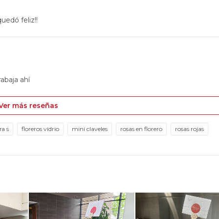
uedó feliz!!
rabaja ahí
Ver más reseñas
ra s
floreros vidrio
mini claveles
rosas en florero
rosas rojas