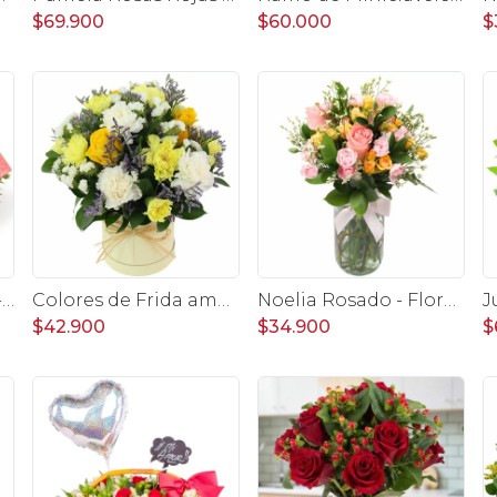
$69.900
$60.000
$
Antonia en canasto - 50 rosas ecuatoriana rojo e hypericum
Colores de Frida amarillo en sombrerero - Arreglo floral con rosas, claveles, estate y limonium
Noelia Rosado - Florero con rosas, mini rosas, mini claveles y limonium
$42.900
$34.900
$