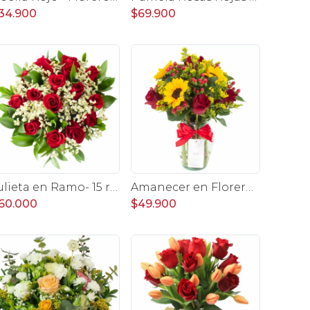
34.900
$69.900
Julieta en Ramo- 15 rosas ecuatorianas rojo y limonium
Amanecer en Florero - Florero con girasoles, rosas rojo e hypericum
60.000
$49.900