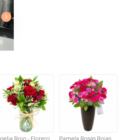
Noelia Rojo - Florero pequeño con Rosas, mini rosas, mini claveles y limonium
Pamela Rosas Rojas - Florero negro mediano con rosas rojas y mini claveles rosados y fucsias