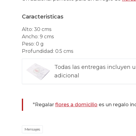
Caracteristicas
Alto
:
30 cms
Ancho
:
9 cms
Peso
:
0 g
Profundidad
:
0.5 cms
Todas las entregas incluyen u
adicional
"Regalar
flores a domicilio
es un regalo in
Mensajes