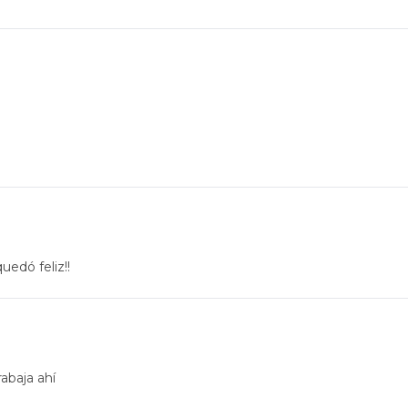
uedó feliz!!
rabaja ahí