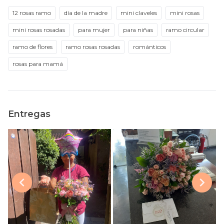
12 rosas ramo
día de la madre
mini claveles
mini rosas
mini rosas rosadas
para mujer
para niñas
ramo circular
ramo de flores
ramo rosas rosadas
románticos
rosas para mamá
Entregas