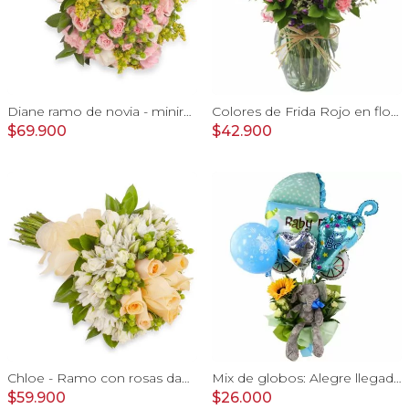
Diane ramo de novia - minirosas rosadas, rosas blancas, e hypericum verde
Colores de Frida Rojo en florero - Ánfora con rosas, claveles, estate y limonium
$69.900
$42.900
Chloe - Ramo con rosas damasco, hypericum verde y minirosas blanco
Mix de globos: Alegre llegada Baby Boy
$59.900
$26.000