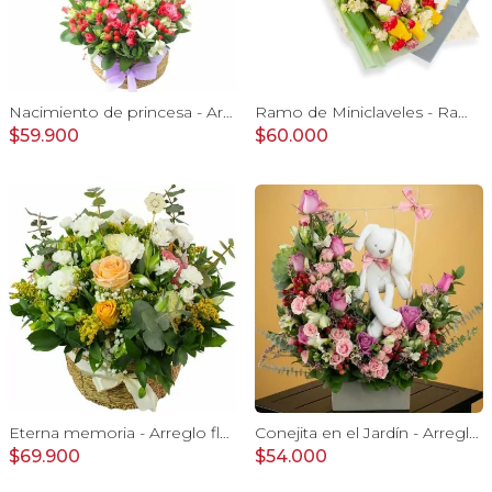
Nacimiento de princesa - Arreglo floral para nacimiento de niña en canasto con globo y pizarra
Ramo de Miniclaveles - Ramo de flores extendido con miniclaveles y rosas amarillas
$59.900
$60.000
Eterna memoria - Arreglo floral con Mini claveles blancos rosas ecuatorianas blancas, gypsophilia y astromelias amarillas
Conejita en el Jardín - Arreglo floral tonos rosa y conejita
$69.900
$54.000