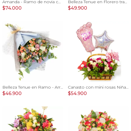
Amanda - Ramo de novia con gerberas, rosas rosadas y astromelias rosadas
Belleza Tenue en Florero transparente con rosas damasco, mini claveles, astromelias y limonium
$74.000
$49.900
Belleza Tenue en Ramo - Arreglo de rosas blancas, delfinium azul, astromelias y eucaliptus
Canasto con mini rosas Niña - Arreglo floral con minirosas y globos metalicos
$46.900
$54.900