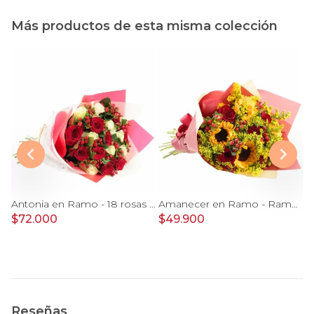
Más productos de esta misma colección
te de tejer CROCHET 2025
Antonia en Ramo - 18 rosas mix blanco y rojo con hypericum
Amanecer en Ramo - Ramo con girasoles, rosas rojo e hypericum
$72.000
$49.900
$
Reseñas