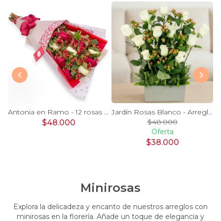
a - canasto rosas rojo astromeia globo corazon
Antonia en Ramo - 12 rosas mix blanco y rojo con hypericum
Jardín Rosas Blanco - Arreglo 12 rosas blanco e hypericum
$48.000
$48.000
Oferta
$38.000
Minirosas
Explora la delicadeza y encanto de nuestros arreglos con
minirosas en la florería. Añade un toque de elegancia y