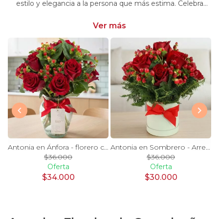
estilo y elegancia a la persona que más estima. Celebra
momentos especiales con nuestra selección única y
significativa.
Ver más
y Blanco en florero - rosas y astromelias
Antonia en Ánfora - florero con 9 rosas rojo e hypericum
Antonia en Sombrero - Arreglo 9 rosas rojo e hypericum
$36.000
$36.000
Oferta
Oferta
$34.000
$30.000