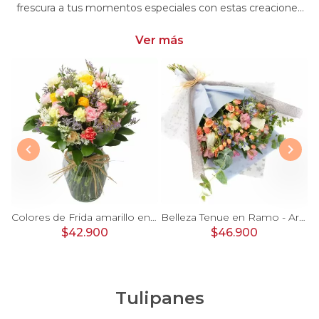
frescura a tus momentos especiales con estas creaciones
únicas. Encarga arreglos florales con minirosas y dale un
toque distintivo y encantador a tus emociones
Ver más
 damasco, hypericum verde y minirosas blanco
Colores de Frida amarillo en florero - Ánfora con rosas, claveles, estate y limonium
Belleza Tenue en Ramo - Arreglo de rosas blancas, delfinium azul, astromelias y eucaliptus
$42.900
$46.900
Tulipanes