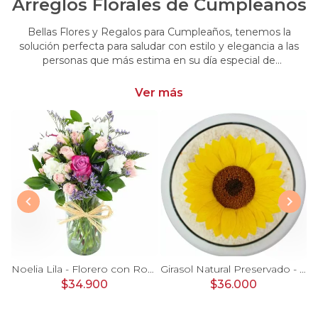
Arreglos Florales de Cumpleaños
Bellas Flores y Regalos para Cumpleaños, tenemos la
solución perfecta para saludar con estilo y elegancia a las
personas que más estima en su día especial de
cumpleaños. Encuentra las más hermosas flores y regalos
para cumpleaños
Ver más
Ágata Naranjo y Blanco en florero - rosas, astromelias
Noelia Lila - Florero con Rosas, mini rosas, mini claveles y limonium
Girasol Natural Preservado - girasol preservado en pecera vidrio con piedrecitas
$34.900
$36.000