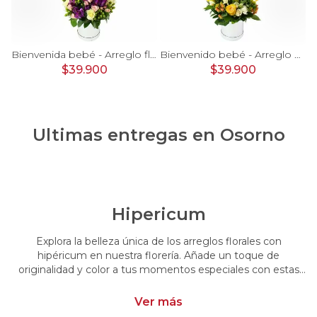
rosas, mini rosas, hypericum, globo te amo y pizarra
Bienvenida bebé - Arreglo floral con globos, rosas blanci, minirosas rosado, astromelias morado e hypericum
Bienvenido bebé - Arreglo floral con globos, rosas amarillo, minirosas blanco, astromelias e hypericum
$39.900
$39.900
Ultimas entregas en
Osorno
Hipericum
Explora la belleza única de los arreglos florales con
hipéricum en nuestra florería. Añade un toque de
originalidad y color a tus momentos especiales con estas
flores cautivadoras. Encarga arreglos florales con hipéricum
y dale un toque distintivo y vibrante a tus emociones.
Ver más