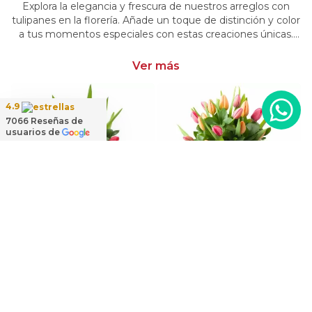
Explora la elegancia y frescura de nuestros arreglos con
tulipanes en la florería. Añade un toque de distinción y color
a tus momentos especiales con estas creaciones únicas.
Encarga arreglos florales con tulipanes y dale un toque
distintivo y vibrante a tus emociones.
Ver más
4.9
7066
Reseñas de
usuarios de
Suspiro de Tulipanes - Arreglo floral con mix multicolor de 30 tulipanes
Regadera Tulipanes Blanco/Fucsia - Arreglo floral en regadera con mix de tulipanes blanco y fucsia
Regadera Tulipanes Naranjo/Fucsia- Arreglo floral en regadera con mix de tulipanes naranjo y fucsia
$54.900
$54.900