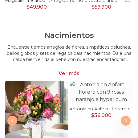
Pésame Rosado - Arreglo floral de condolencias
Magdalena Blanco - Arreglo floral con rosas, gerbera y astromelias blancas
Ramo silvestre blanco - Ramo de flores circular con rosas blancas, claveles blancos, astromelias e hypericum verde
$49.900
$59.900
Nacimientos
Encuentra tiernos arreglos de flores, simpáticos peluches,
bellos globos y sets de regalos para nacimientos. Dale una
cálida bienvenida al bebé con nuestras encantadoras
opciones, perfectas para celebrar este momento tan
especial.
Ver más
Antonia en Ánfora - florero con 9 rosas naranjo e hypericum
$36.000