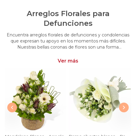
Arreglos Florales para
Defunciones
Encuentra arreglos florales de defunciones y condolencias
que expresan tu apoyo en los momentos más difíciles.
Nuestras bellas coronas de flores son una forma
conmovedora de acompañar y brindar consuelo en esos
momentos de pérdida.
Ver más