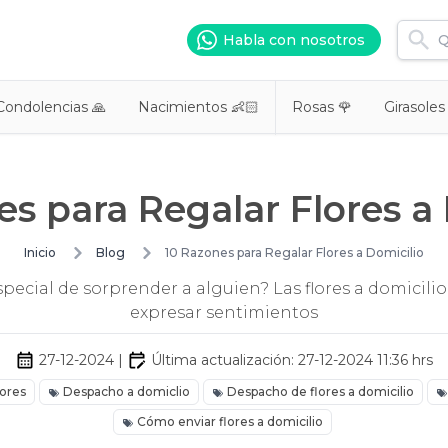
Habla con nosotros
Condolencias 🙏
Nacimientos 👶🏻
Rosas 🌹
Girasoles
s para Regalar Flores a
Inicio
Blog
10 Razones para Regalar Flores a Domicilio
ecial de sorprender a alguien? Las flores a domicili
expresar sentimientos
27-12-2024
|
Última actualización:
27-12-2024 11:36
hrs
lores
Despacho a domiclio
Despacho de flores a domicilio
Cómo enviar flores a domicilio