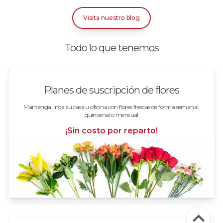
Rosas Bicolor Blancas-Rojas
Visita nuestro blog
Rosas Blancas
Todo lo que tenemos
Rosas Damasco
Rosas en arreglos
Planes de suscripción de flores
Rosas en floreros
Mantenga linda su casa u oficina con flores frescas de forma semanal,
quincenal o mensual
Rosas Fucsia
¡Sin costo por reparto!
Rosas Lila
Rosas Rojas
Rosas Rosadas
Selección florista del día