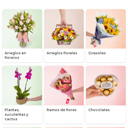
Día de la mujer
Día de la secretaria
Flores y Regalos de Navidad
Gerberas
Arreglos en
Arreglos florales
Girasoles
Girasoles
floreros
Globos
Graduación
Hipericum
Libros
Plantas,
Ramos de flores
Chocolates
suculentas y
Liliums
cactus