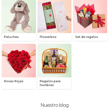
Maules
Mensajes
Minirosas
Nacimiento de niños
Peluches
Flowerbox
Set de regalos
Nacimientos
Nacimientos de niñas
Packs de productos
Peluches
Rosas Rojas
Regalos para
Peonias
hombres
Plantas, Suculentas y Cactus
Nuestro blog
Promociones y Ofertas