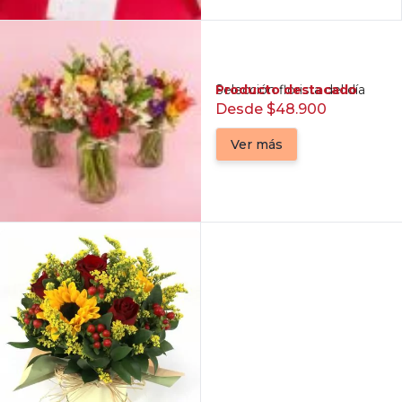
Producto destacado
Selección florista del día
Desde $48.900
Ver más