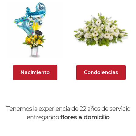
Arreglos Florales para Defunciones
Arreglos Florales para Eventos
Arreglos florales románticos
Arreglos rosados
Astromelias
Nacimiento
Condolencias
Ave del Paraíso (Strelitzia)
Brunch
Calas
Tenemos la experiencia de
22
años de servicio
Chocolates y galletas
entregando
flores a domicilio
Día de la madre