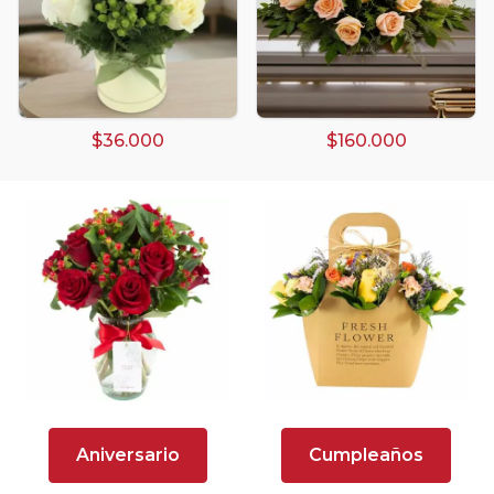
Arreglos Florales
Arreglos florales amarillos
$36.000
$160.000
Arreglos florales de color rojo
Arreglos Florales de Cumpleaños
Arreglos Florales en Florero
Arreglos florales en tono blanco
Arreglos florales en tono lila
Arreglos florales en tono naranja
Arreglos Florales para Aniversario
Aniversario
Cumpleaños
Arreglos florales para dar agradecimiento