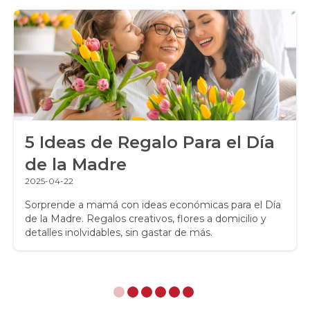
Ramos de Flores
Ramos de Novia
Ramos de Rosas
Regalos a Domicilio
5 Ideas de Regalo Para el Día
Regalos para Hombres
de la Madre
Regalos para niños
2025-04-22
Rosas
Sorprende a mamá con ideas económicas para el Día
de la Madre. Regalos creativos, flores a domicilio y
detalles inolvidables, sin gastar de más.
Rosas Amarillas
Rosas Arcoíris
Rosas Azules