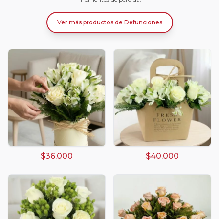
Ver más productos
de
Defunciones
$36.000
$40.000
Arreglos damasco
Arreglos de Globos