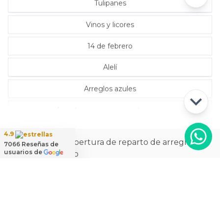
Tulipanes
Vinos y licores
14 de febrero
Alelí
Arreglos azules
Arreglos con rosas ecuatorianas
4.9
La más amplia cobertura de reparto de arreglos
7066
Reseñas de
usuarios de
florales a domicilio
Ver
cobertura de reparto