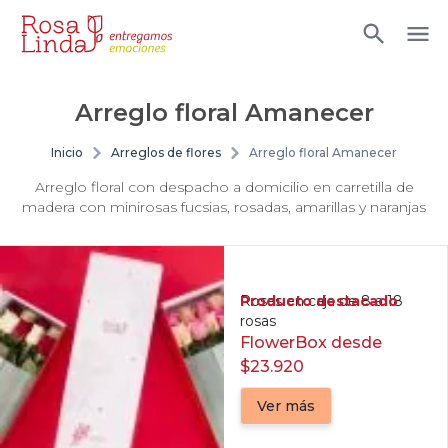
Arreglo floral Amanecer
Inicio
Arreglos de flores
Arreglo floral Amanecer
Arreglo floral con despacho a domicilio en carretilla de
madera con minirosas fucsias, rosadas, amarillas y naranjas
Producto destacado
Rosas en caja de 8 a 18
rosas
FlowerBox desde
$23.920
Ver más