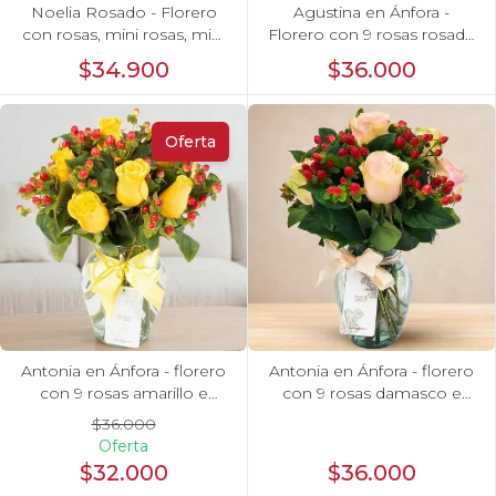
Noelia Rosado - Florero
Agustina en Ánfora -
con rosas, mini rosas, mini
Florero con 9 rosas rosado
claveles y limonium
y astromelia
$34.900
$36.000
Oferta
Antonia en Ánfora - florero
Antonia en Ánfora - florero
con 9 rosas amarillo e
con 9 rosas damasco e
hypericum
hypericum
$36.000
Oferta
$32.000
$36.000