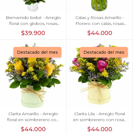
Bienvenido bebé - Arreglo
Calas y Rosas Amarillo -
floral con globos, rosas
Florero con calas, rosas
amarillo, minirosas blanco,
amarillo y eucaliptus dolar
$39.900
$44.000
astromelias e hypericum
Destacado del mes
Destacado del mes
Clarita Amarillo - Arreglo
Clarita Lila - Arreglo floral
floral en sombrerero con
en sombrerero con rosas
rosas amarillo, limonium y
lila, limonium y vara de oro
$44.000
$44.000
vara de oro