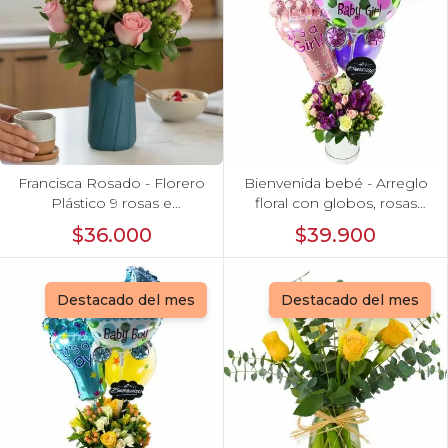
Francisca Rosado - Florero
Bienvenida bebé - Arreglo
Plástico 9 rosas e
floral con globos, rosas
hypericum
blanci, minirosas rosado,
$36.000
$39.900
astromelias morado e
hypericum
Destacado del mes
Destacado del mes