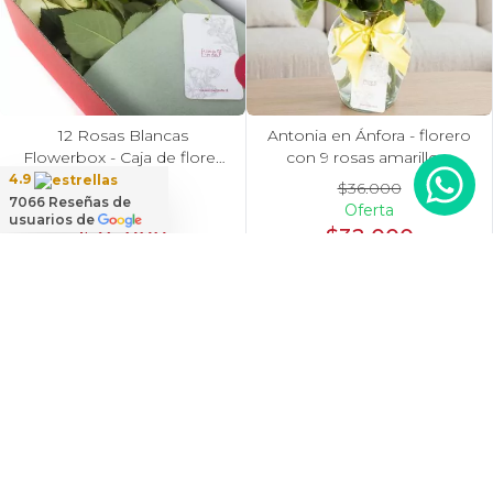
12 Rosas Blancas
Antonia en Ánfora - florero
Flowerbox - Caja de flores
con 9 rosas amarillo e
con 12 rosas ecuatorianas
hypericum
4.9
$36.000
blancas
7066
Reseñas de
Oferta
usuarios de
$36.000
$32.000
Oferta
Antonia en Ánfora - florero
con 9 rosas naranjo e
hypericum