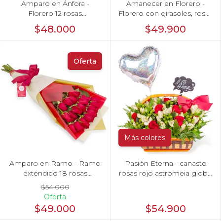
Amparo en Ánfora -
Amanecer en Florero -
Florero 12 rosas
Florero con girasoles, rosas
ecuatorianas rojo
rojo e hypericum
$48.000
$49.900
Oferta
Más colores
Amparo en Ramo - Ramo
Pasión Eterna - canasto
extendido 18 rosas
rosas rojo astromeia globo
ecuatoriana rojo
corazon
$54.000
Oferta
$49.000
$54.900