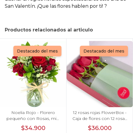
San Valentín. ¡Que las flores hablen por ti! ?
Productos relacionados al articulo
Destacado del mes
Destacado del mes
Noelia Rojo - Florero
12 rosas rojas FlowerBox -
pequeño con Rosas, mini
Caja de flores con 12 rosas
rosas, mini claveles y
ecuatorianas rojas
$34.900
$36.000
limonium