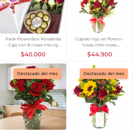
Pack FlowerBox Rosalinda
Cupido rojo en florero -
- Caja con 8 rosas mix rojo
rosas, mini rosas,
y blanco, Ferrero Rocher
hypericum, globo te amo y
$40.000
$44.900
corazón 100g y globo Te
pizarra
amo
Destacado del mes
Destacado del mes