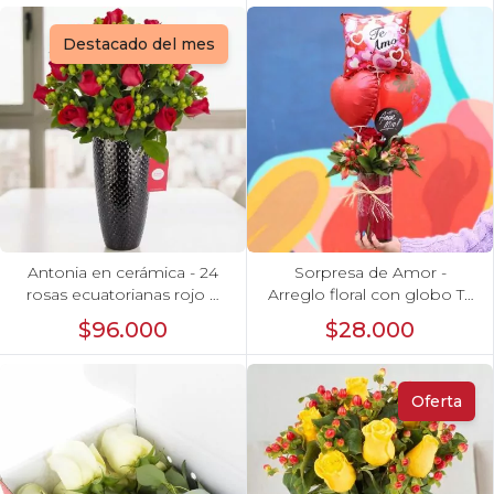
Destacado del mes
Antonia en cerámica - 24
Sorpresa de Amor -
rosas ecuatorianas rojo e
Arreglo floral con globo Te
hypericum
Amo, rosas rojo y
$96.000
$28.000
astromelias
Oferta