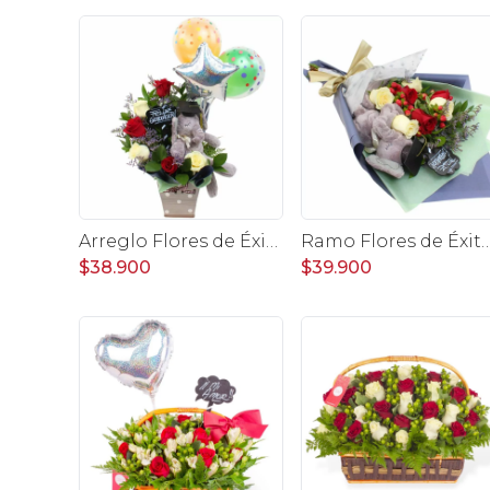
Arreglo Flores de Éxito - Arreglo floral para graduaciones con rosas rojas y blancas, peluche de elefante, pizarra y globos
Ramo Flores de Éxito - Ramo de flores para graduación con rosas rojas y rosas blancas, 
$38.900
$39.900