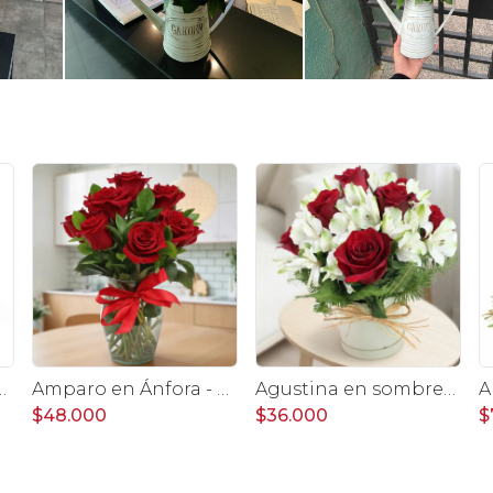
ero 24 rosas blanco y rojo
Amparo en Ánfora - Florero 12 rosas ecuatorianas rojo
Agustina en sombrero - Arreglo 9 rosas rojo y astromelias
$48.000
$36.000
$