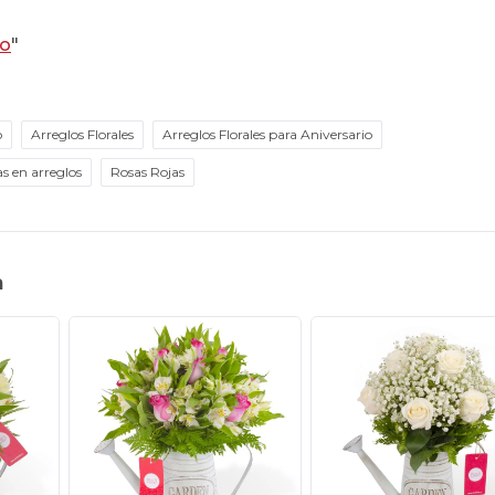
io
"
o
Arreglos Florales
Arreglos Florales para Aniversario
s en arreglos
Rosas Rojas
n