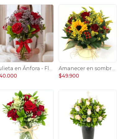
Julieta en Ánfora - Florero con 10 rosas rojo y limonium
Amanecer en sombrerero - Arreglo floral de girasoles, rosas rojo, e hypericum
40.000
$49.900