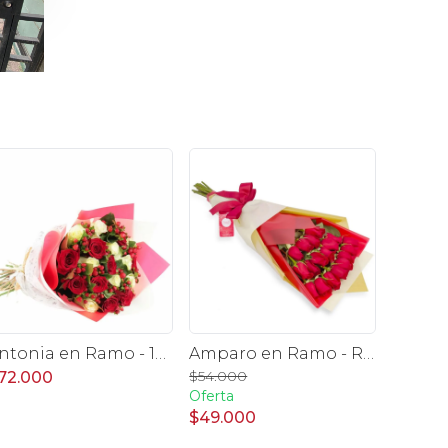
Antonia en Ramo - 18 rosas mix blanco y rojo con hypericum
Amparo en Ramo - Ramo extendido 18 rosas ecuatoriana rojo
$54.000
72.000
Oferta
$49.000