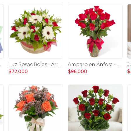
peluche de elefante y pizarra
Luz Rosas Rojas - Arreglo floral en canasto circular con gerberas blancas, rosas rojas y astromelias blancas
Amparo en Ánfora - Florero 24 rosas ecuatorianas rojo
$72.000
$96.000
$