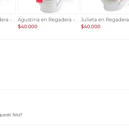
Agustina en Regadera -Arreglo 10 rosas blanco y astromelias
Agustina en Regadera -Arreglo 10 rosas lila y astromelias
$40.000
$40.000
uedó feliz!!