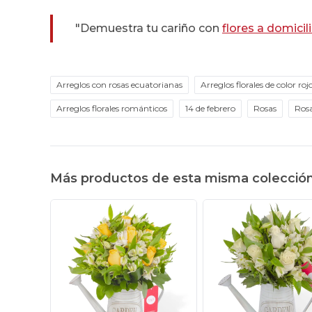
"Demuestra tu cariño con
flores a domicil
Arreglos con rosas ecuatorianas
Arreglos florales de color roj
Arreglos florales románticos
14 de febrero
Rosas
Rosa
Más productos de esta misma colecció