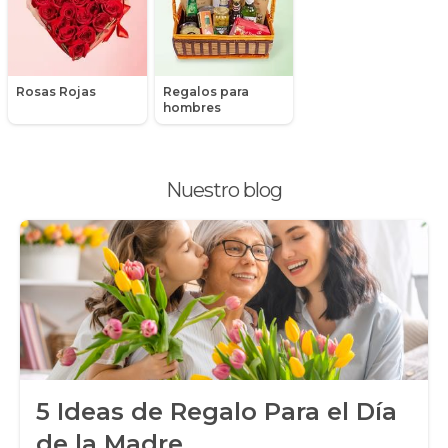
Packs de productos
Peluches
Rosas Rojas
Regalos para
Peonias
hombres
Plantas, Suculentas y Cactus
Nuestro blog
Promociones y Ofertas
Ramos de Flores
Ramos de Novia
Ramos de Rosas
Regalos a Domicilio
5 Ideas de Regalo Para el Día
Regalos para Hombres
de la Madre