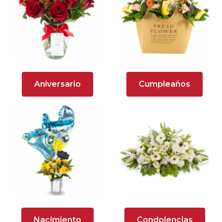
Arreglos florales en tono blanco
Arreglos florales en tono lila
Arreglos florales en tono naranja
Arreglos Florales para Aniversario
Aniversario
Cumpleaños
Arreglos florales para dar agradecimiento
Arreglos Florales para Defunciones
Arreglos Florales para Eventos
Arreglos florales románticos
Arreglos rosados
Astromelias
Nacimiento
Condolencias