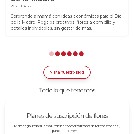
Regalos para niños
2025-04-22
Rosas
Sorprende a mamá con ideas económicas para el Día
de la Madre. Regalos creativos, flores a domicilio y
detalles inolvidables, sin gastar de más.
Rosas Amarillas
Rosas Arcoíris
Rosas Azules
Rosas Bicolor Blancas-Rojas
Visita nuestro blog
Rosas Blancas
Todo lo que tenemos
Rosas Damasco
Rosas en arreglos
Planes de suscripción de flores
Rosas en floreros
Mantenga linda su casa u oficina con flores frescas de forma semanal,
quincenal o mensual
Rosas Fucsia