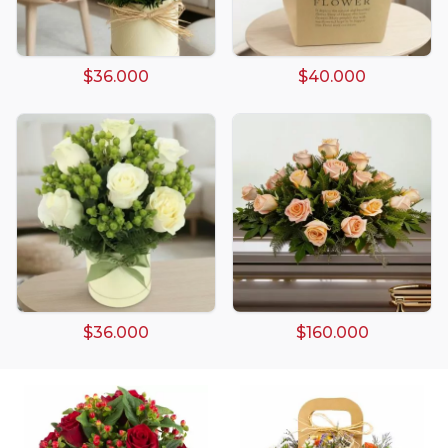
$36.000
$40.000
Arreglos damasco
Arreglos de Globos
Arreglos Florales
Arreglos florales amarillos
$36.000
$160.000
Arreglos florales de color rojo
Arreglos Florales de Cumpleaños
Arreglos Florales en Florero