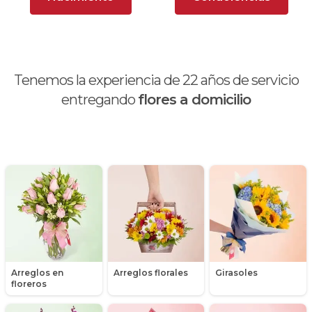
Ave del Paraíso (Strelitzia)
Brunch
Calas
Tenemos la experiencia de
22
años de servicio
Chocolates y galletas
entregando
flores a domicilio
Día de la madre
Día de la mujer
Día de la secretaria
Flores y Regalos de Navidad
Gerberas
Arreglos en
Arreglos florales
Girasoles
Girasoles
floreros
Globos