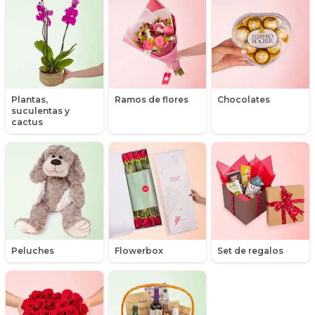
Graduación
Hipericum
Libros
Plantas,
Ramos de flores
Chocolates
suculentas y
Liliums
cactus
Maules
Mensajes
Minirosas
Nacimiento de niños
Peluches
Flowerbox
Set de regalos
Nacimientos
Nacimientos de niñas