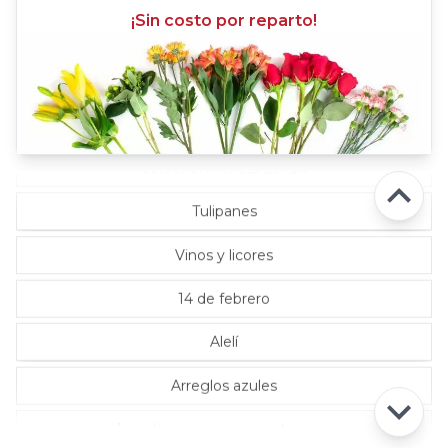
¡Sin costo por reparto!
Rosas Lila
Rosas Rojas
Rosas Rosadas
Selección florista del día
Tulipanes
Vinos y licores
14 de febrero
Alelí
Arreglos azules
Arreglos con rosas ecuatorianas