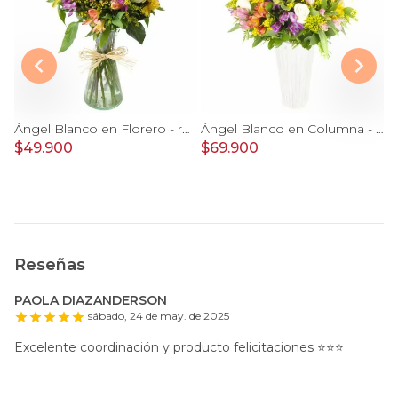
Agustina en Cerámica - Arreglo 10 rosas rojo y astromeliass
Ángel Blanco en Florero - rosas y mix de astromelias
Ángel Blanco en Columna - Rosas ecuatorianas blancas y mix de Astromelias
$49.900
$69.900
$
Reseñas
PAOLA DIAZANDERSON
sábado, 24 de may. de 2025
Excelente coordinación y producto felicitaciones ⭐️⭐️⭐️