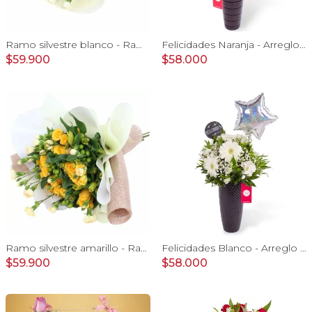
Ramo silvestre blanco - Ramo de flores circular con rosas blancas, claveles blancos, astromelias e hypericum verde
Felicidades Naranja - Arreglo floral con globo, gerberas y astromelias naranjas e hypericum
$59.900
$58.000
Ramo silvestre amarillo - Ramo de flores circular con rosas amarillas, claveles, astromelias e hypericum verde
Felicidades Blanco - Arreglo floral con globo, gerberas, astromelias y gypsophilas
$59.900
$58.000