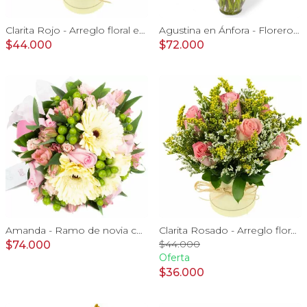
Clarita Rojo - Arreglo floral en sombrerero con rosas Rojo, limonium y vara de oro
Agustina en Ánfora - Florero 18 rosas damasco y astromelias
$44.000
$72.000
Amanda - Ramo de novia con gerberas, rosas rosadas y astromelias rosadas
Clarita Rosado - Arreglo floral en sombrerero con rosas Rosado, limonium y vara de oro
$44.000
$74.000
Oferta
$36.000