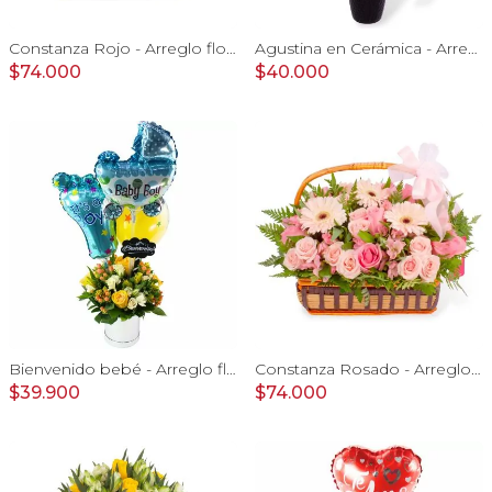
Constanza Rojo - Arreglo floral en canasto con gerberas, rosas, minirosas y astromelias rojas
Agustina en Cerámica - Arreglo 10 rosas blanco y astromelias
$74.000
$40.000
Bienvenido bebé - Arreglo floral con globos, rosas amarillo, minirosas blanco, astromelias e hypericum
Constanza Rosado - Arreglo floral en canasto con gerberas, rosas, minirosas y astromelias rosadas
$39.900
$74.000