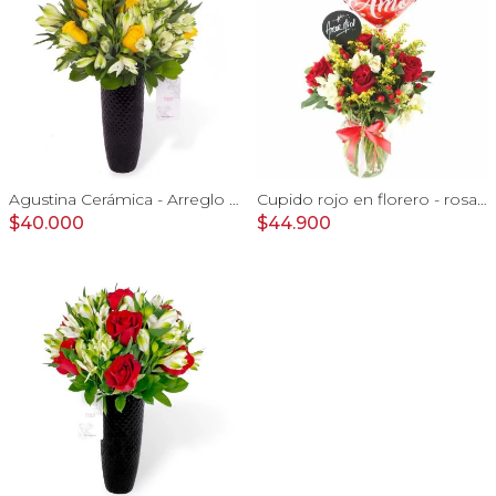
Agustina Cerámica - Arreglo 10 rosas amarillo y astromelia
Cupido rojo en florero - rosas, mini rosas, hypericum, globo te amo y pizarra
$40.000
$44.900