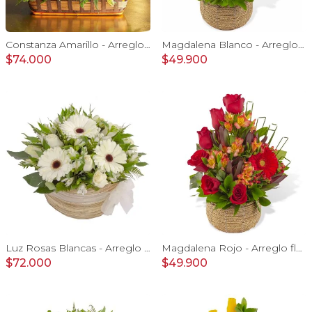
Constanza Amarillo - Arreglo floral en canasto con gerberas, rosas, minirosas y astromelias amarillas
Magdalena Blanco - Arreglo floral con rosas, gerbera y astromelias blancas
$74.000
$49.900
Luz Rosas Blancas - Arreglo floral en canasto circular con gerberas blancas, rosas blancas y astromelias blancas
Magdalena Rojo - Arreglo floral con rosas, gerbera y astromelias rojas
$72.000
$49.900