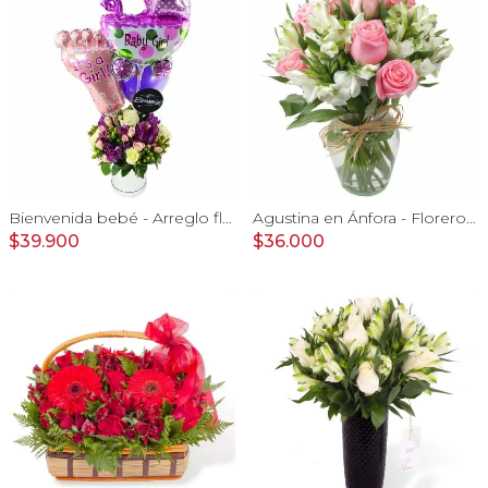
Bienvenida bebé - Arreglo floral con globos, rosas blanci, minirosas rosado, astromelias morado e hypericum
Agustina en Ánfora - Florero con 9 rosas rosado y astromelia
$39.900
$36.000