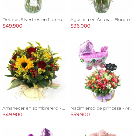
Detalles Silvestres en florero - rosas, mini rosas, maule
Agustina en Ánfora - Florero con 9 rosas blanco y astromelia
$49.900
$36.000
Amanecer en sombrerero - Arreglo floral de girasoles, rosas rojo, e hypericum
Nacimiento de princesa - Arreglo floral para nacimiento de niña en canasto con globo y pizarra
$49.900
$59.900