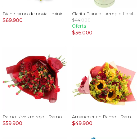
Diane ramo de novia - minirosas rosadas, rosas blancas, e hypericum verde
Clarita Blanco - Arreglo floral en sombrerero con rosas blanco, limonium y vara de oro
$44.000
$69.900
Oferta
$36.000
Ramo silvestre rojo - Ramo de flores circular con rosas rojas, claveles, astromelias, mini rosas e hypericum rojo
Amanecer en Ramo - Ramo con girasoles, rosas rojo e hypericum
$59.900
$49.900