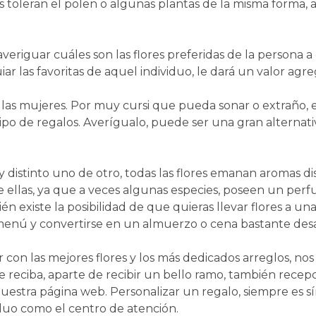
s toleran el polen o algunas plantas de la misma forma, 
veriguar cuáles son las flores preferidas de la persona a qu
ar las favoritas de aquel individuo, le dará un valor agr
a las mujeres. Por muy cursi que pueda sonar o extraño, 
tipo de regalos. Averígualo, puede ser una gran alternat
y distinto uno de otro, todas las flores emanan aromas d
 de ellas, ya que a veces algunas especies, poseen un pe
én existe la posibilidad de que quieras llevar flores a un
enú y convertirse en un almuerzo o cena bastante desag
r con las mejores flores y los más dedicados arreglos, n
 reciba, aparte de recibir un bello ramo, también recepc
nuestra página web. Personalizar un regalo, siempre es 
viduo como el centro de atención.