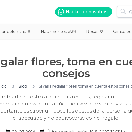
Habla con nosotros
Condolencias 🙏
Nacimientos 👶🏻
Rosas 🌹
Girasoles
egalar flores, toma en c
consejos
nicio
Blog
Si vas a regalar flores, toma en cuenta estos consej
mbiarle el rostro a quien las recibes, regalar un bell
n mensaje que va con cariño cada vez que son enviadas
portante es saber un poco los gustos de la persona qu
el adecuado y no equivocarse con el regalo.