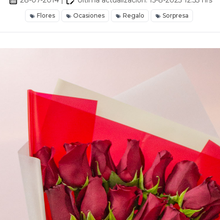
28-07-2014
|
Última actualización:
15-8-2023 12:53
hrs
Flores
Ocasiones
Regalo
Sorpresa