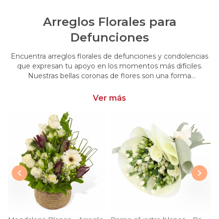
Arreglos Florales para
Defunciones
Encuentra arreglos florales de defunciones y condolencias
que expresan tu apoyo en los momentos más difíciles.
Nuestras bellas coronas de flores son una forma
conmovedora de acompañar y brindar consuelo en esos
momentos de pérdida.
Ver más