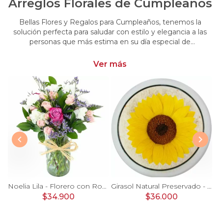
Arreglos Florales de Cumpleaños
Bellas Flores y Regalos para Cumpleaños, tenemos la
solución perfecta para saludar con estilo y elegancia a las
personas que más estima en su día especial de
cumpleaños. Encuentra las más hermosas flores y regalos
para cumpleaños
Ver más
Ágata Naranjo y Blanco en florero - rosas, astromelias
Noelia Lila - Florero con Rosas, mini rosas, mini claveles y limonium
Girasol Natural Preservado - girasol preservado en pecera vidrio con piedrecitas
$34.900
$36.000