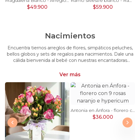
Pésame Rosado - Arreglo floral de condolencias
Magdalena Blanco - Arreglo floral con rosas, gerbera y astromelias blancas
Ramo silvestre blanco - Ramo de flores circular con rosas blancas, claveles blancos, astromelias e hypericum verde
$49.900
$59.900
Nacimientos
Encuentra tiernos arreglos de flores, simpáticos peluches,
bellos globos y sets de regalos para nacimientos. Dale una
cálida bienvenida al bebé con nuestras encantadoras
opciones, perfectas para celebrar este momento tan
especial.
Ver más
Antonia en Ánfora - florero con 9 rosas naranjo e hypericum
$36.000