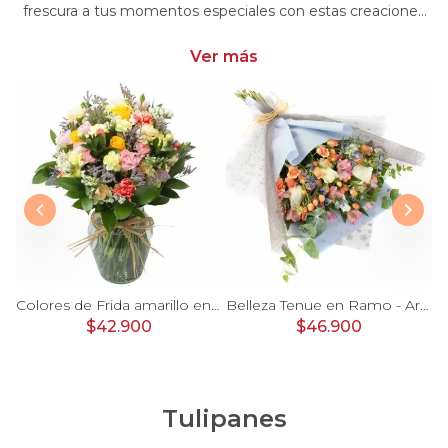
frescura a tus momentos especiales con estas creaciones
únicas. Encarga arreglos florales con minirosas y dale un
toque distintivo y encantador a tus emociones
Ver más
 damasco, hypericum verde y minirosas blanco
Colores de Frida amarillo en florero - Ánfora con rosas, claveles, estate y limonium
Belleza Tenue en Ramo - Arreglo de rosas blancas, delfinium azul, astromelias y eucaliptus
$42.900
$46.900
Tulipanes