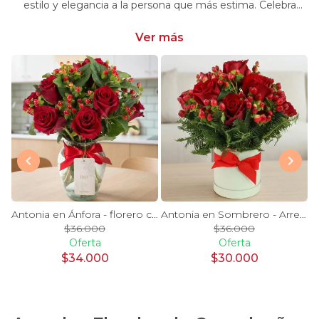
estilo y elegancia a la persona que más estima. Celebra
momentos especiales con nuestra selección única y
significativa.
Ver más
y Blanco en florero - rosas y astromelias
Antonia en Ánfora - florero con 9 rosas rojo e hypericum
Antonia en Sombrero - Arreglo 9 rosas rojo e hypericum
$36.000
$36.000
Oferta
Oferta
$34.000
$30.000