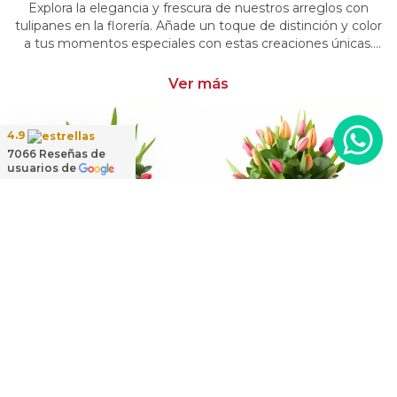
Explora la elegancia y frescura de nuestros arreglos con
tulipanes en la florería. Añade un toque de distinción y color
a tus momentos especiales con estas creaciones únicas.
Encarga arreglos florales con tulipanes y dale un toque
distintivo y vibrante a tus emociones.
Ver más
4.9
7066
Reseñas de
usuarios de
Suspiro de Tulipanes - Arreglo floral con mix multicolor de 30 tulipanes
Regadera Tulipanes Blanco/Fucsia - Arreglo floral en regadera con mix de tulipanes blanco y fucsia
Regadera Tulipanes Naranjo/Fucsia- Arreglo floral en regadera con mix de tulipanes naranjo y fucsia
$54.900
$54.900