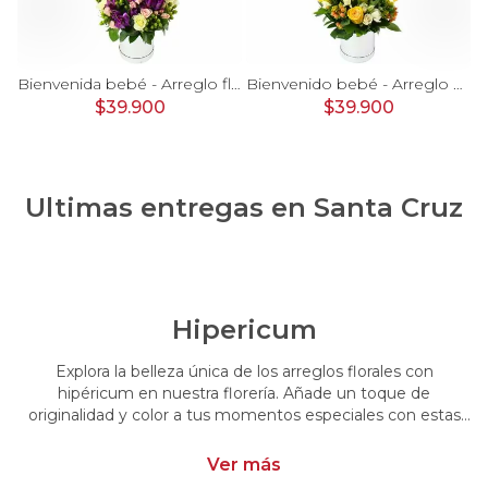
rosas, mini rosas, hypericum, globo te amo y pizarra
Bienvenida bebé - Arreglo floral con globos, rosas blanci, minirosas rosado, astromelias morado e hypericum
Bienvenido bebé - Arreglo floral con globos, rosas amarillo, minirosas blanco, astromelias e hypericum
$39.900
$39.900
Ultimas entregas en
Santa Cruz
Hipericum
Explora la belleza única de los arreglos florales con
hipéricum en nuestra florería. Añade un toque de
originalidad y color a tus momentos especiales con estas
flores cautivadoras. Encarga arreglos florales con hipéricum
y dale un toque distintivo y vibrante a tus emociones.
Ver más