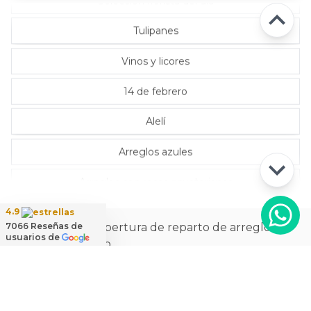
Selección florista del día
Tulipanes
Vinos y licores
14 de febrero
Alelí
Arreglos azules
Arreglos con rosas ecuatorianas
4.9
La más amplia cobertura de reparto de arreglos
7066
Reseñas de
usuarios de
florales a domicilio
Ver
cobertura de reparto