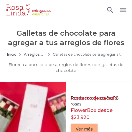
Galletas de chocolate para
agregar a tus arreglos de flores
Inicio
Arreglos de
Galletas de chocolate para agregar a tus
flores
arreglos de flores
Florería a domicilio de arreglos de flores con galletas de
chocolate
Producto destacado
Rosas en caja de 8 a 18
rosas
FlowerBox desde
$23.920
Ver más