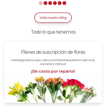
Rosas Azules
Rosas Bicolor Blancas-Rojas
Visita nuestro blog
Rosas Blancas
Todo lo que tenemos
Rosas Damasco
Rosas en arreglos
Planes de suscripción de flores
Rosas en floreros
Mantenga linda su casa u oficina con flores frescas de forma semanal,
quincenal o mensual
Rosas Fucsia
¡Sin costo por reparto!
Rosas Lila
Rosas Rojas
Rosas Rosadas