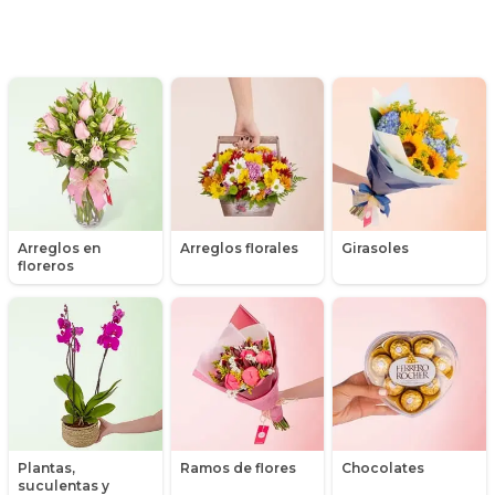
Día de la madre
Día de la mujer
Día de la secretaria
Flores y Regalos de Navidad
Gerberas
Arreglos en
Arreglos florales
Girasoles
Girasoles
floreros
Globos
Graduación
Hipericum
Libros
Plantas,
Ramos de flores
Chocolates
suculentas y
Liliums