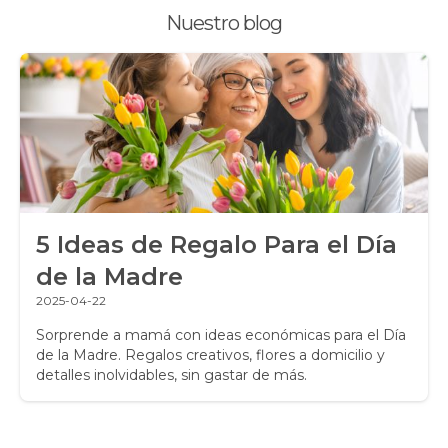
Nuestro blog
Promociones y Ofertas
Ramos de Flores
Ramos de Novia
Ramos de Rosas
Regalos a Domicilio
5 Ideas de Regalo Para el Día
Regalos para Hombres
de la Madre
Regalos para niños
2025-04-22
Rosas
Sorprende a mamá con ideas económicas para el Día
de la Madre. Regalos creativos, flores a domicilio y
detalles inolvidables, sin gastar de más.
Rosas Amarillas
Rosas Arcoíris