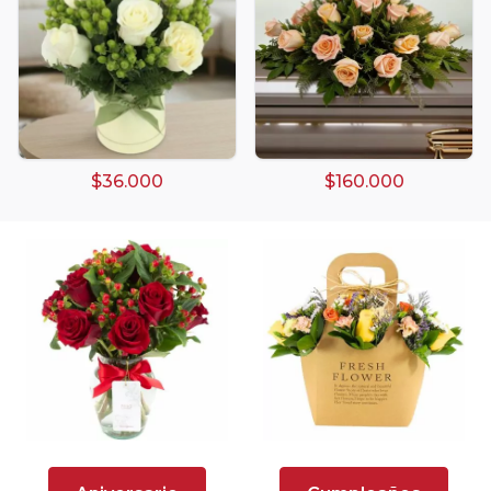
Arreglos de Globos
Arreglos Florales
Arreglos florales amarillos
$36.000
$160.000
Arreglos florales de color rojo
Arreglos Florales de Cumpleaños
Arreglos Florales en Florero
Arreglos florales en tono blanco
Arreglos florales en tono lila
Arreglos florales en tono naranja
Arreglos Florales para Aniversario