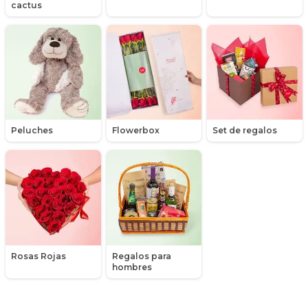
cactus
Maules
Mensajes
Minirosas
Nacimiento de niños
Peluches
Flowerbox
Set de regalos
Nacimientos
Nacimientos de niñas
Packs de productos
Peluches
Rosas Rojas
Regalos para
Peonias
hombres
Plantas, Suculentas y Cactus