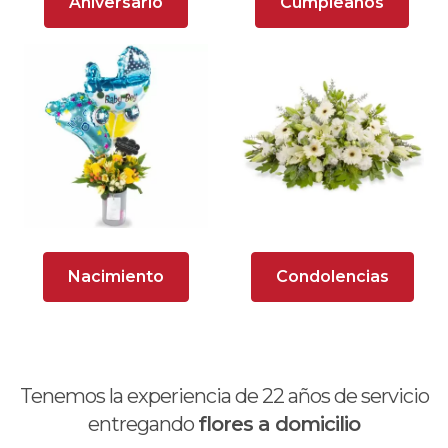
Aniversario
Cumpleaños
Arreglos florales para dar agradecimiento
Arreglos Florales para Defunciones
Arreglos Florales para Eventos
Arreglos florales románticos
Arreglos rosados
Astromelias
Nacimiento
Condolencias
Ave del Paraíso (Strelitzia)
Brunch
Calas
Tenemos la experiencia de
22
años de servicio
Chocolates y galletas
entregando
flores a domicilio