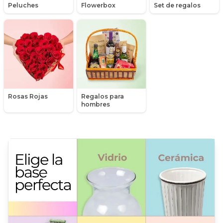
Peluches
Flowerbox
Set de regalos
Hortensias (Hydrangea)
Liliums
Lisianthus
Maules
Rosas Rojas
Regalos para
Mensajes
hombres
Minirosas
Nacimiento de niños
Nacimientos
Nacimientos de niñas
Peluches