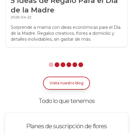
5 Ideas de Regalo Para el Día
Rosas
de la Madre
Rosas Amarillas
2025-04-22
Rosas Arcoíris
Sorprende a mamá con ideas económicas para el Día
de la Madre. Regalos creativos, flores a domicilio y
detalles inolvidables, sin gastar de más.
Rosas Azules
Rosas Bicolor Blancas-Rojas
Rosas Blancas
Rosas Damasco
Visita nuestro blog
Rosas Ecuatorianas en Caja
Todo lo que tenemos
Rosas en arreglos
Rosas en floreros
Planes de suscripción de flores
Rosas Fucsia