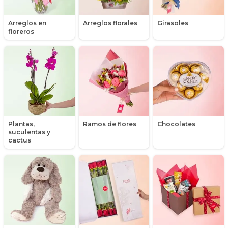
Chocolates y galletas
Arreglos en
Arreglos florales
Girasoles
floreros
Día de la madre
Día de la secretaria
Flores y Regalos de Navidad
Galletas
Plantas,
Ramos de flores
Chocolates
Gerberas
suculentas y
cactus
Girasoles
Globos
Globos con Helio
Hipericum