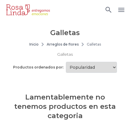
6 Rosas Ecuatorianas en Caja
Galletas
Anturios
Inicio
Arreglos de flores
Galletas
Arreglos arcoiris
Galletas
Arreglos azules
Productos ordenados por:
Arreglos con rosas ecuatorianas
Arreglos damasco
Lamentablemente no
Arreglos de Globos
tenemos productos en esta
Arreglos Florales
categoria
Arreglos florales amarillos