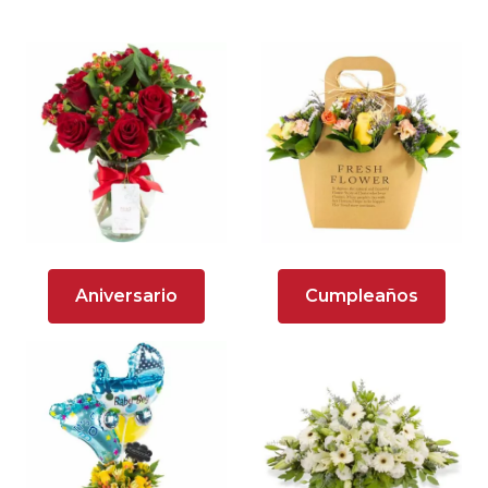
Arreglos florales con rosas bicolor
Arreglos florales de color rojo
Arreglos Florales de Cumpleaños
Arreglos Florales en Florero
Arreglos florales en tono blanco
Arreglos florales en tono lila
Aniversario
Cumpleaños
Arreglos florales en tono naranja
Arreglos florales en tono verde
Arreglos Florales para Aniversario
Arreglos florales para dar agradecimiento