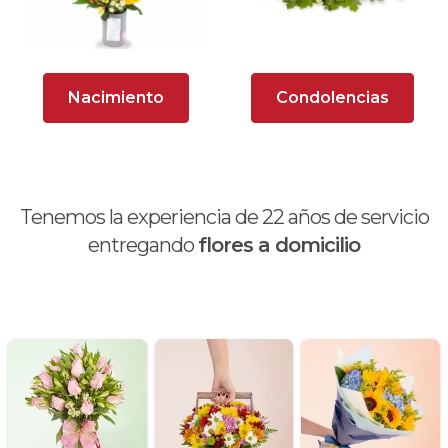
Arreglos Florales para Defunciones
Arreglos Florales para Eventos
Nacimiento
Condolencias
Arreglos florales románticos
Arreglos fucsia
Arreglos rosados
Tenemos la experiencia de
22
años de servicio
Astromelias
entregando
flores a domicilio
Ave del Paraíso (Strelitzia)
Best Sellers
Calas
categoria de prueba
Cestas de frutas