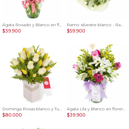
Ágata Rosado y Blanco en florero - rosas y astromelias
Ramo silvestre blanco - Ramo de flores circular con rosas blancas, claveles blancos, astromelias e hypericum verde
$39.900
$59.900
Dominga Rosas blanco y Tulipanes amarillo - Arreglo floral
Ágata Lila y Blanco en florero - rosas y astromelias
$80.000
$39.900