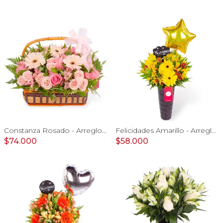
Constanza Rosado - Arreglo floral en canasto con gerberas, rosas, minirosas y astromelias rosadas
Felicidades Amarillo - Arreglo floral con globo, gerberas y astromelias amarillas e hypericum
$74.000
$58.000