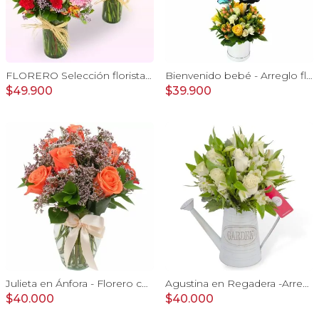
FLORERO Selección florista del día - florero mix de flores de temporada
Bienvenido bebé - Arreglo floral con globos, rosas amarillo, minirosas blanco, astromelias e hypericum
$49.900
$39.900
Julieta en Ánfora - Florero con 10 rosas naranjo y limonium
Agustina en Regadera -Arreglo 10 rosas blanco y astromelias
$40.000
$40.000