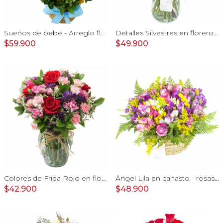
Sueños de bebé - Arreglo floral para nacimiento de niño en canasto con globo y pizarra
Detalles Silvestres en florero - rosas, mini rosas, maule
$59.900
$49.900
Colores de Frida Rojo en florero - Ánfora con rosas, claveles, estate y limonium
Ángel Lila en canasto - rosas lila y astromelias
$42.900
$48.900