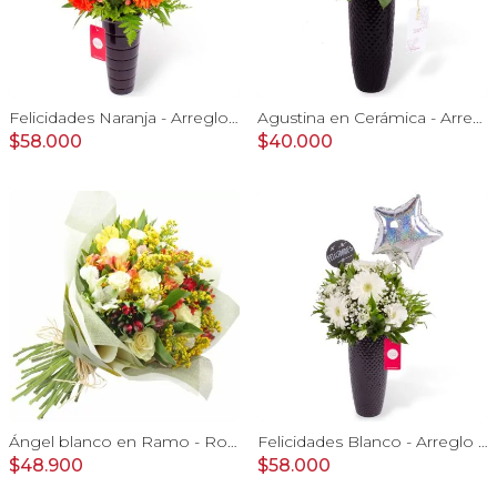
Felicidades Naranja - Arreglo floral con globo, gerberas y astromelias naranjas e hypericum
Agustina en Cerámica - Arreglo 10 rosas blanco y astromelias
$58.000
$40.000
Ángel blanco en Ramo - Rosas blancas y Astromelias
Felicidades Blanco - Arreglo floral con globo, gerberas, astromelias y gypsophilas
$48.900
$58.000