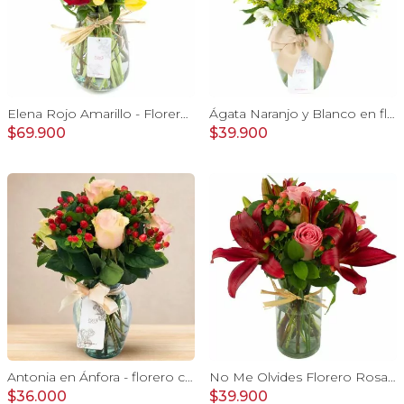
Elena Rojo Amarillo - Florero rosas rojo y tulipanes amarillo
Ágata Naranjo y Blanco en florero - rosas, astromelias
$69.900
$39.900
Antonia en Ánfora - florero con 9 rosas damasco e hypericum
No Me Olvides Florero Rosado - Florero con rosas Rosado, liliums e hypericum Rojo
$36.000
$39.900