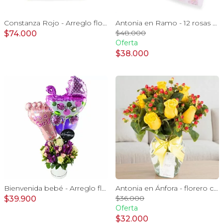
Constanza Rojo - Arreglo floral en canasto con gerberas, rosas, minirosas y astromelias rojas
Antonia en Ramo - 12 rosas ecuatorianas rosado e hypericum
$48.000
$74.000
Oferta
$38.000
Bienvenida bebé - Arreglo floral con globos, rosas blanci, minirosas rosado, astromelias morado e hypericum
Antonia en Ánfora - florero con 9 rosas amarillo e hypericum
$36.000
$39.900
Oferta
$32.000