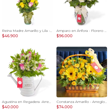
Reina Madre Amarillo y Lila - Florero con 9 rosas e hypericum, globo y pizarra
Amparo en Ánfora - Florero 24 rosas ecuatorianas blanco
$46.900
$96.000
Agustina en Regadera -Arreglo 10 rosas lila y astromelias
Constanza Amarillo - Arreglo floral en canasto con gerberas, rosas, minirosas y astromelias amarillas
$40.000
$74.000