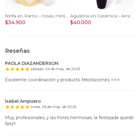
rosas, mini rosas, hypericum, globo te amo y pizarra
Ninfa en Ramo - rosas, miniclaveles y astromelias
Agustina en Cerámica - Arreglo 10 rosas blanco y astromelias
$34.900
$40.000
$
Reseñas
PAOLA DIAZANDERSON
sábado, 24 de may. de 2025
Excelente coordinación y producto felicitaciones ⭐️⭐️⭐️
Isabel Ampuero
lunes, 26 de may. de 2025
Muy profesionales, y las flores hermosas, la festejada quedó
feliz!!