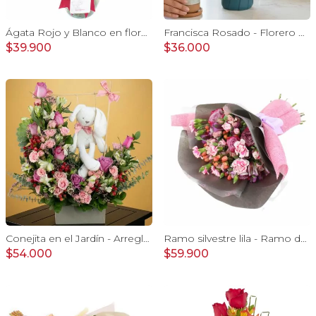
Ágata Rojo y Blanco en florero - rosas y astromelias
Francisca Rosado - Florero Plástico 9 rosas e hypericum
$39.900
$36.000
Conejita en el Jardín - Arreglo floral tonos rosa y conejita
Ramo silvestre lila - Ramo de flores circular con rosas, claveles, astromelias, mini rosas e hypericum rosado
$54.000
$59.900