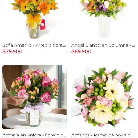
Sofía Amarillo - Arreglo floral en florero ánfora con liliums naranjos, gerberas amarillas y maules verdes
Ángel Blanco en Columna - Rosas ecuatorianas blancas y mix de Astromelias
$79.900
$69.900
Antonia en Ánfora - florero con 9 rosas lila e hypericum
Amanda - Ramo de novia con gerberas, rosas rosadas y astromelias rosadas