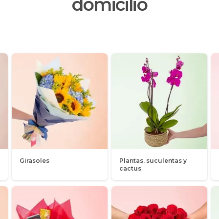
domicilio
Girasoles
Plantas, suculentas y
cactus