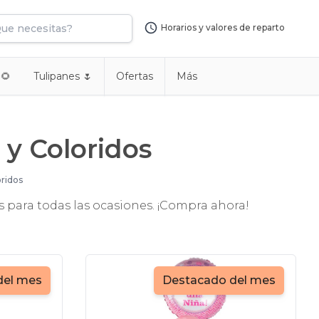
Horarios y valores de reparto
 🌻
Tulipanes 🌷
Ofertas
Más
 y Coloridos
oridos
 para todas las ocasiones. ¡Compra ahora!
del mes
Destacado del mes