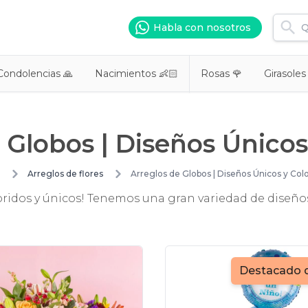
Habla con nosotros
Condolencias 🙏
Nacimientos 👶🏻
Rosas 🌹
Girasoles
 Globos | Diseños Únicos
Arreglos de flores
Arreglos de Globos | Diseños Únicos y Col
oridos y únicos! Tenemos una gran variedad de diseños
Destacado 