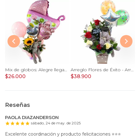
Sorpresa de Amor - Arreglo floral con globo Te Amo, rosas rojo y astromelias
Mix de globos: Alegre llegada Baby Girl
Arreglo Flores de Éxito - Arreglo floral para graduaciones con rosas rojas y blancas, peluche de elefante, pizarra y globos
$26.000
$38.900
$
Reseñas
PAOLA DIAZANDERSON
sábado, 24 de may. de 2025
Excelente coordinación y producto felicitaciones ⭐️⭐️⭐️