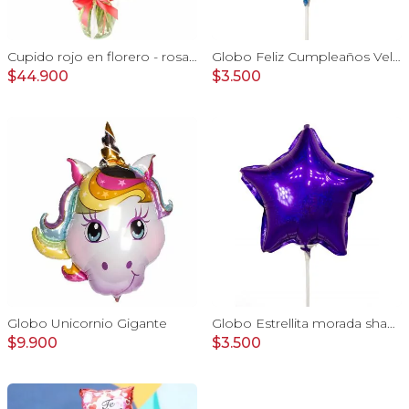
Cupido rojo en florero - rosas, mini rosas, hypericum, globo te amo y pizarra
Globo Feliz Cumpleaños Velitas
$44.900
$3.500
Globo Unicornio Gigante
Globo Estrellita morada shape 22cm
$9.900
$3.500