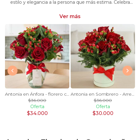
estilo y elegancia a la persona que más estima. Celebra
momentos especiales con nuestra selección única y
significativa.
Ver más
y Blanco en florero - rosas y astromelias
Antonia en Ánfora - florero con 9 rosas rojo e hypericum
Antonia en Sombrero - Arreglo 9 rosas rojo e hypericum
$36.000
$36.000
Oferta
Oferta
$34.000
$30.000