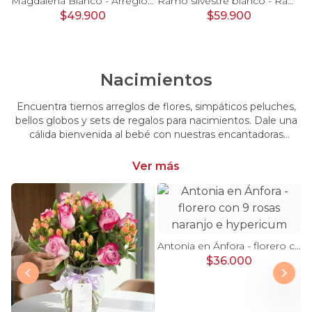
Pésame Rosado - Arreglo floral de condolencias
Magdalena Blanco - Arreglo floral con rosas, gerbera y astromelias blancas
Ramo silvestre blanco - Ramo de flores circular con rosas blancas, claveles blancos, astromelias e hypericum verde
$49.900
$59.900
Nacimientos
Encuentra tiernos arreglos de flores, simpáticos peluches,
bellos globos y sets de regalos para nacimientos. Dale una
cálida bienvenida al bebé con nuestras encantadoras
opciones, perfectas para celebrar este momento tan
especial.
Ver más
Antonia en Ánfora - florero con 9 rosas naranjo e hypericum
$36.000