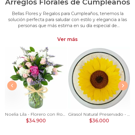
Arreglos Florales de Cumpleaños
Bellas Flores y Regalos para Cumpleaños, tenemos la
solución perfecta para saludar con estilo y elegancia a las
personas que más estima en su día especial de
cumpleaños. Encuentra las más hermosas flores y regalos
para cumpleaños
Ver más
Ágata Naranjo y Blanco en florero - rosas, astromelias
Noelia Lila - Florero con Rosas, mini rosas, mini claveles y limonium
Girasol Natural Preservado - girasol preservado en pecera vidrio con piedrecitas
$34.900
$36.000