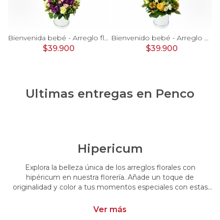
rosas, mini rosas, hypericum, globo te amo y pizarra
Bienvenida bebé - Arreglo floral con globos, rosas blanci, minirosas rosado, astromelias morado e hypericum
Bienvenido bebé - Arreglo floral con globos, rosas amarillo, minirosas blanco, astromelias e hypericum
$39.900
$39.900
Ultimas entregas en
Penco
Hipericum
Explora la belleza única de los arreglos florales con
hipéricum en nuestra florería. Añade un toque de
originalidad y color a tus momentos especiales con estas
flores cautivadoras. Encarga arreglos florales con hipéricum
y dale un toque distintivo y vibrante a tus emociones.
Ver más