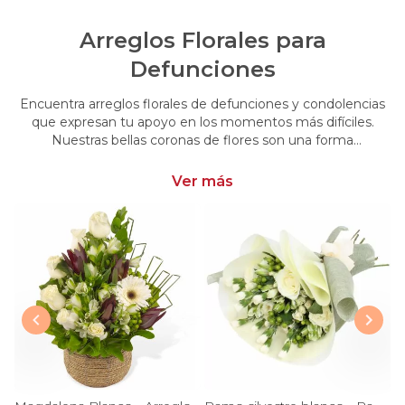
Arreglos Florales para
Defunciones
Encuentra arreglos florales de defunciones y condolencias
que expresan tu apoyo en los momentos más difíciles.
Nuestras bellas coronas de flores son una forma
conmovedora de acompañar y brindar consuelo en esos
momentos de pérdida.
Ver más