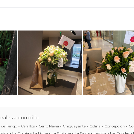
rales a domicilio
a de Tango
-
Cerrillos
-
Cerro Navia
-
Chiguayante
-
Colina
-
Concepción
-
Co
orida
-
La Granja
-
La Ligua
-
La Pintana
-
La Reina
-
Lampa
-
Las Condes
-