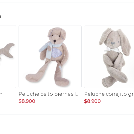
n
n
Peluche osito piernas largas celeste
$8.900
$8.900