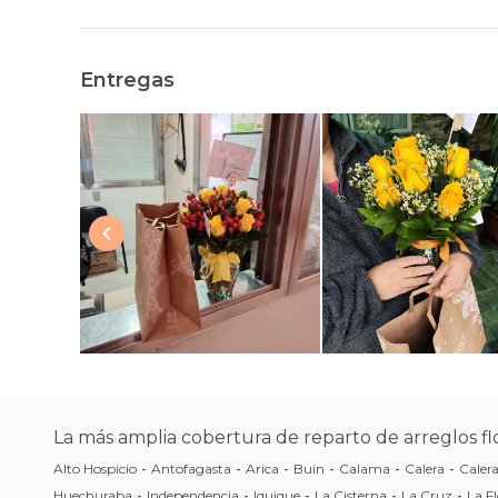
Entregas
La más amplia cobertura de reparto de arreglos flo
Alto Hospicio
-
Antofagasta
-
Arica
-
Buin
-
Calama
-
Calera
-
Caler
Huechuraba
-
Independencia
-
Iquique
-
La Cisterna
-
La Cruz
-
La Fl