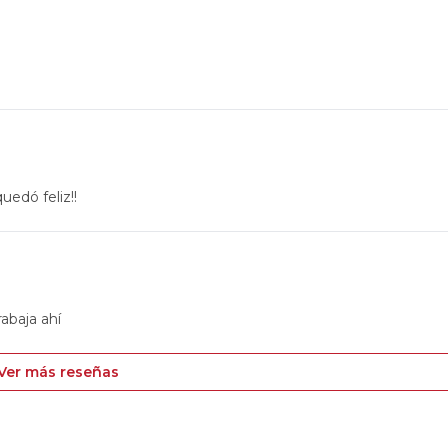
uedó feliz!!
rabaja ahí
Ver más reseñas