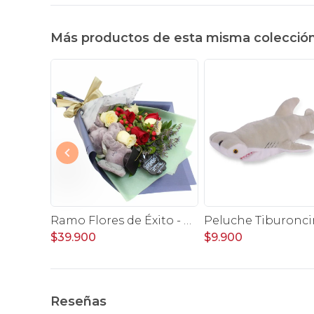
Más productos de esta misma colecció
Peluche conejita Blanquita
Ramo Flores de Éxito - Ramo de flores para graduación con rosas rojas y rosas blancas, peluche de elefante y pizarra
Peluche Tiburonci
$39.900
$9.900
Reseñas