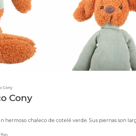
co Cony
co Cony
n hermoso chaleco de cotelé verde. Sus piernas son lar
cho.