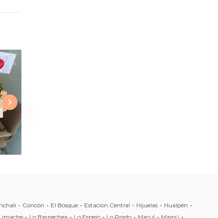
nchalí
-
Concón
-
El Bosque
-
Estacion Central
-
Hijuelas
-
Hualpén
-
Limache
-
Lo Barnechea
-
Lo Espejo
-
Lo Prado
-
Macul
-
Maipú
-