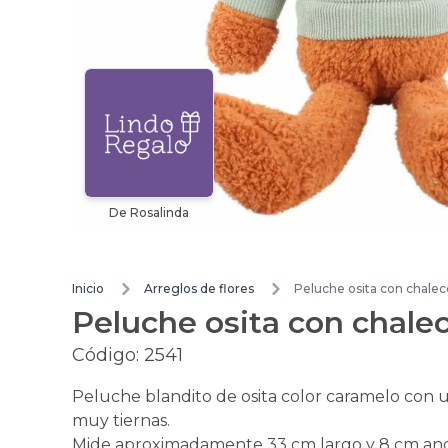
De Rosalinda
Inicio
Arreglos de flores
Peluche osita con chale
Peluche osita con chale
Código:
2541
Peluche blandito de osita color caramelo con u
muy tiernas.
Mide aproximadamente 33 cm largo y 8 cm an