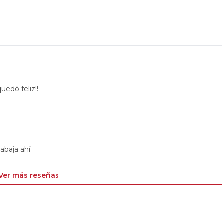
uedó feliz!!
rabaja ahí
Ver más reseñas