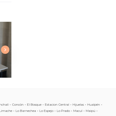
nchalí
-
Concón
-
El Bosque
-
Estacion Central
-
Hijuelas
-
Hualpén
-
Limache
-
Lo Barnechea
-
Lo Espejo
-
Lo Prado
-
Macul
-
Maipú
-