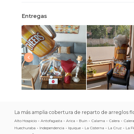
Entregas
La más amplia cobertura de reparto de arreglos flo
Alto Hospicio
-
Antofagasta
-
Arica
-
Buin
-
Calama
-
Calera
-
Caler
Huechuraba
-
Independencia
-
Iquique
-
La Cisterna
-
La Cruz
-
La Fl