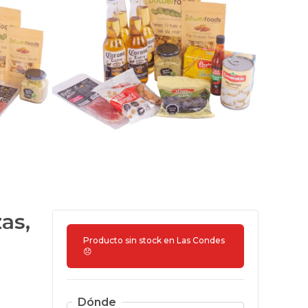
as,
Producto sin stock en
Las Condes
😞
Dónde