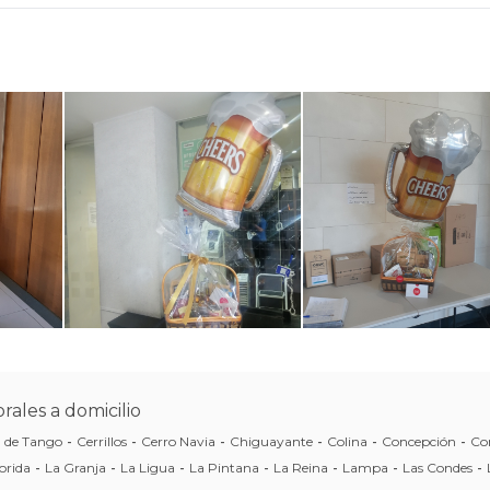
rales a domicilio
a de Tango
-
Cerrillos
-
Cerro Navia
-
Chiguayante
-
Colina
-
Concepción
-
Co
orida
-
La Granja
-
La Ligua
-
La Pintana
-
La Reina
-
Lampa
-
Las Condes
-