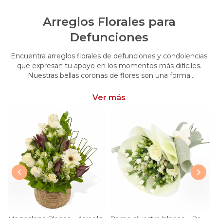
Arreglos Florales para
Defunciones
Encuentra arreglos florales de defunciones y condolencias
que expresan tu apoyo en los momentos más difíciles.
Nuestras bellas coronas de flores son una forma
conmovedora de acompañar y brindar consuelo en esos
momentos de pérdida.
Ver más