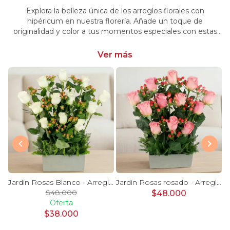
Explora la belleza única de los arreglos florales con
hipéricum en nuestra florería. Añade un toque de
originalidad y color a tus momentos especiales con estas
flores cautivadoras. Encarga arreglos florales con hipéricum
y dale un toque distintivo y vibrante a tus emociones.
Ver más
stromelias naranjas e hypericum
Jardín Rosas Blanco - Arreglo 12 rosas blanco e hypericum
Jardín Rosas rosado - Arreglo 12 rosas rosadas e hypericum
$48.000
$48.000
Oferta
$38.000