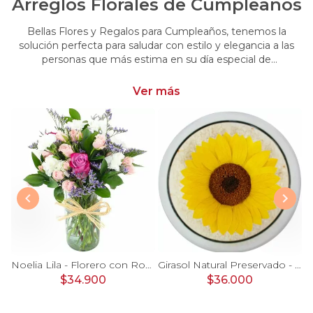
Arreglos Florales de Cumpleaños
Bellas Flores y Regalos para Cumpleaños, tenemos la
solución perfecta para saludar con estilo y elegancia a las
personas que más estima en su día especial de
cumpleaños. Encuentra las más hermosas flores y regalos
para cumpleaños
Ver más
Ágata Naranjo y Blanco en florero - rosas, astromelias
Noelia Lila - Florero con Rosas, mini rosas, mini claveles y limonium
Girasol Natural Preservado - girasol preservado en pecera vidrio con piedrecitas
$34.900
$36.000