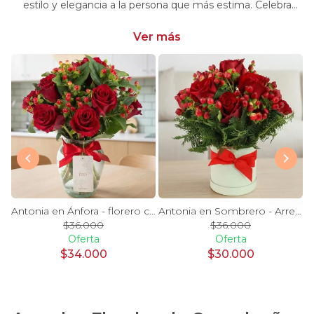
estilo y elegancia a la persona que más estima. Celebra
momentos especiales con nuestra selección única y
significativa.
Ver más
y Blanco en florero - rosas y astromelias
Antonia en Ánfora - florero con 9 rosas rojo e hypericum
Antonia en Sombrero - Arreglo 9 rosas rojo e hypericum
$36.000
$36.000
Oferta
Oferta
$34.000
$30.000