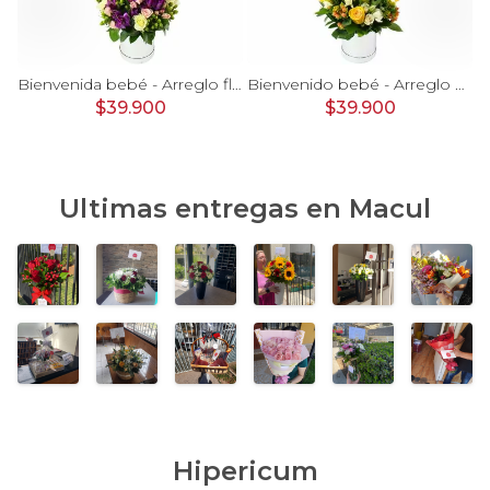
rosas, mini rosas, hypericum, globo te amo y pizarra
Bienvenida bebé - Arreglo floral con globos, rosas blanci, minirosas rosado, astromelias morado e hypericum
Bienvenido bebé - Arreglo floral con globos, rosas amarillo, minirosas blanco, astromelias e hypericum
$39.900
$39.900
Ultimas entregas en
Macul
Hipericum