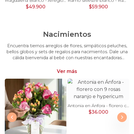
Pésame Rosado - Arreglo floral de condolencias
Magdalena Blanco - Arreglo floral con rosas, gerbera y astromelias blancas
Ramo silvestre blanco - Ramo de flores circular con rosas blancas, claveles blancos, astromelias e hypericum verde
$49.900
$59.900
Nacimientos
Encuentra tiernos arreglos de flores, simpáticos peluches,
bellos globos y sets de regalos para nacimientos. Dale una
cálida bienvenida al bebé con nuestras encantadoras
opciones, perfectas para celebrar este momento tan
especial.
Ver más
Antonia en Ánfora - florero con 9 rosas naranjo e hypericum
$36.000