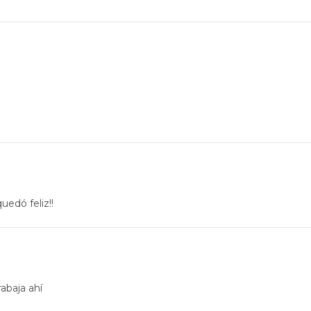
uedó feliz!!
rabaja ahí