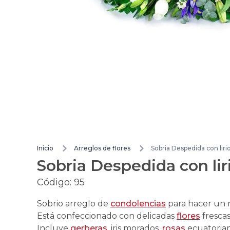
Inicio
Arreglos de flores
Sobria Despedida con liri
Sobria Despedida con lir
Código:
95
Sobrio arreglo de
condolencias
para hacer un 
Está confeccionado con delicadas
flores
frescas
Incluye
gerberas
, iris morados,
rosas
ecuatoria