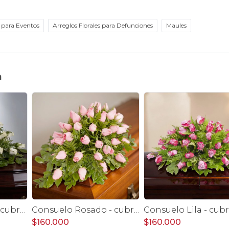
s para Eventos
Arreglos Florales para Defunciones
Maules
n
Consuelo Blanco - cubre urna 40 rosas ecuatorianas blanco
Consuelo Rosado - cubre urna 40 rosas ecuatorianas rosado
$160.000
$160.000