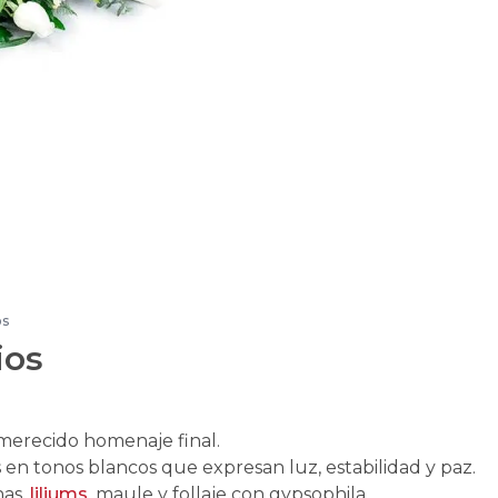
os
ios
merecido homenaje final.
 en tonos blancos que expresan luz, estabilidad y paz.
nas,
liliums
, maule y follaje con gypsophila.