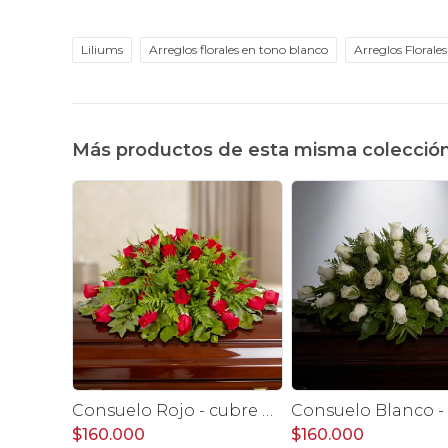
Liliums
Arreglos florales en tono blanco
Arreglos Florale
Más productos de esta misma colecció
Consuelo Rojo - cubre urna con 40 rosas ecuatorianas rojo
$160.000
$160.000