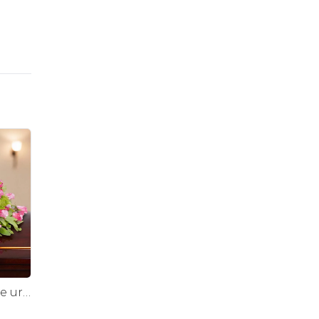
Consuelo Lila - cubre urna 40 rosas ecuatorianas lila