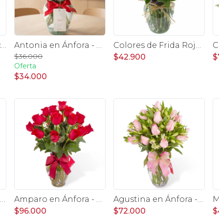
Agustina en Cerámica - Arreglo 10 rosas rojo y astromeliass
Antonia en Ánfora - florero con 9 rosas rojo e hypericum
Colores de Frida Rojo en florero - Ánfora con rosas, claveles, estate y limonium
$36.000
$42.900
$
Oferta
$34.000
gustina Cerámica - Arreglo 10 rosas amarillo y astromelia
Amparo en Ánfora - Florero 24 rosas ecuatorianas rojo
Agustina en Ánfora - Florero 18 rosas rosadas y astromelias
$96.000
$72.000
$