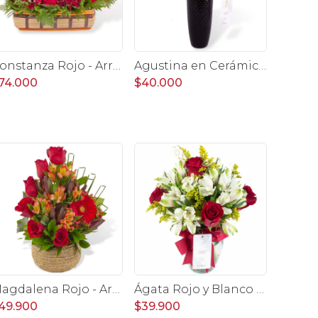
Constanza Rojo - Arreglo floral en canasto con gerberas, rosas, minirosas y astromelias rojas
Agustina en Cerámica - Arreglo 10 rosas blanco y astromelias
74.000
$40.000
Magdalena Rojo - Arreglo floral con rosas, gerbera y astromelias rojas
Ágata Rojo y Blanco en florero - rosas y astromelias
49.900
$39.900