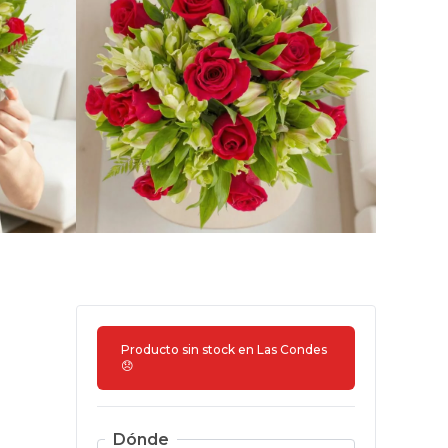
Producto sin stock en
Las Condes
😞
Dónde