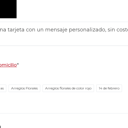
na tarjeta con un mensaje personalizado, sin cost
omicilio
"
ias
Arreglos Florales
Arreglos florales de color rojo
14 de febrero
n