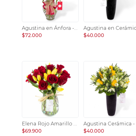
Agustina en Ánfora - Florero con 18 rosas rojo y astromelias
$72.000
$40.000
Elena Rojo Amarillo - Florero rosas rojo y tulipanes amarillo
A
$69.900
$40.000