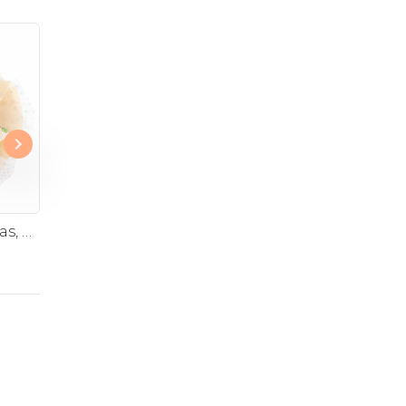
Ninfa en Ramo - rosas, miniclaveles y astromelias
Agustina en Cerámica - Arreglo 10 rosas blanco y astromelias
$40.000
$40.000