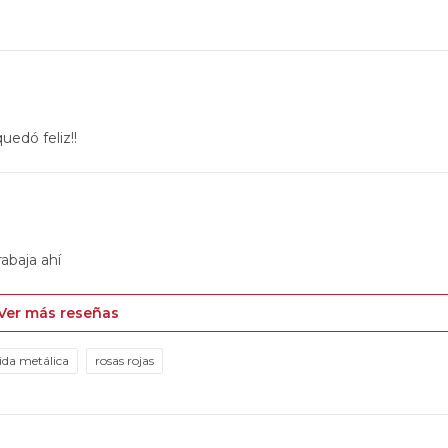
uedó feliz!!
rabaja ahí
Ver más reseñas
ida metálica
rosas rojas