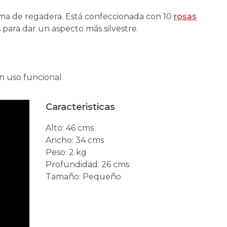
rma de regadera. Está confeccionada con 10
rosas
 para dar un aspecto más silvestre.
un uso funcional
Caracteristicas
Alto
:
46 cms
Ancho
:
34 cms
Peso
:
2 kg
Profundidad
:
26 cms
Tamaño
:
Pequeño