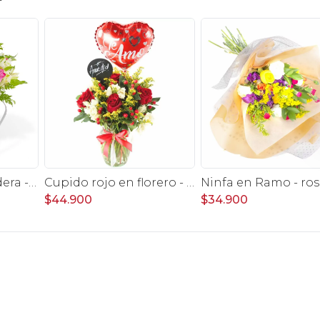
Agustina en Regadera -Arreglo 10 rosas lila y astromelias
Cupido rojo en florero - rosas, mini rosas, hypericum, globo te amo y pizarra
$44.900
$34.900