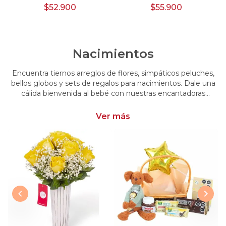
$52.900
$55.900
Nacimientos
Encuentra tiernos arreglos de flores, simpáticos peluches,
bellos globos y sets de regalos para nacimientos. Dale una
cálida bienvenida al bebé con nuestras encantadoras
opciones, perfectas para celebrar este momento tan
especial.
Ver más