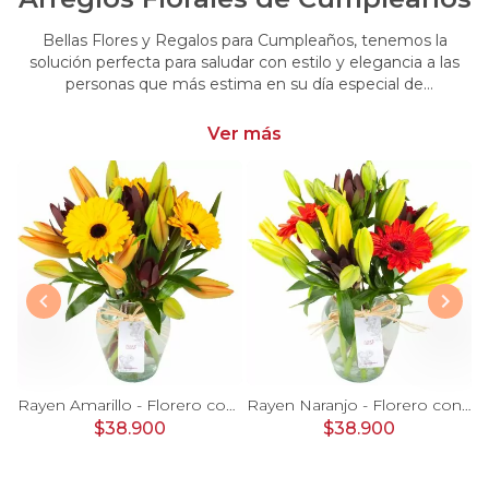
Bellas Flores y Regalos para Cumpleaños, tenemos la
solución perfecta para saludar con estilo y elegancia a las
personas que más estima en su día especial de
cumpleaños. Encuentra las más hermosas flores y regalos
para cumpleaños
Ver más
Set de Regalo Oso Goloso - Carretilla de madera con oso de peluche, chocolates, galletas y nutella
Rayen Amarillo - Florero con gerberas amarillo y liliums naranjo
Rayen Naranjo - Florero con gerberas naranjo y liliums amarillo
$38.900
$38.900