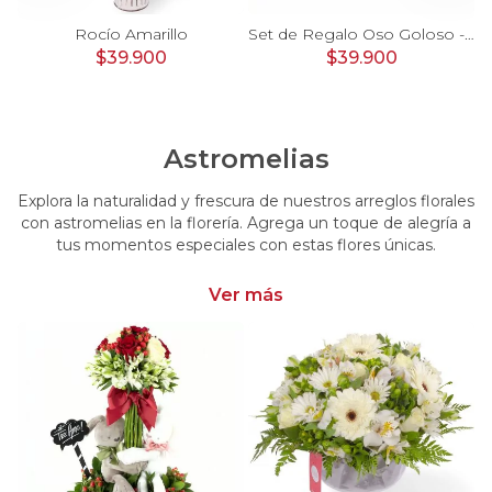
 y rosas en tonos morados y rosados
Rocío Amarillo
Set de Regalo Oso Goloso - Carretilla de madera con oso de peluche, chocolates, galletas y nutella
$39.900
$39.900
Astromelias
Explora la naturalidad y frescura de nuestros arreglos florales
con astromelias en la florería. Agrega un toque de alegría a
tus momentos especiales con estas flores únicas.
Ver más