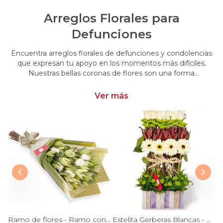
Arreglos Florales para
Defunciones
Encuentra arreglos florales de defunciones y condolencias
que expresan tu apoyo en los momentos más difíciles.
Nuestras bellas coronas de flores son una forma
conmovedora de acompañar y brindar consuelo en esos
momentos de pérdida.
Ver más
Pésame con rosas rojas - Arreglo floral de condolencias con rosas blancas y rojas, y mix de flores blancas de temporada
Ramo de flores - Ramo con liliums blancos y rosas ecuatorianas blancas
Estelita Gerberas Blancas - Arreglo floral con rosas blancas, maules verdes, leucadendros y gerberas blancas