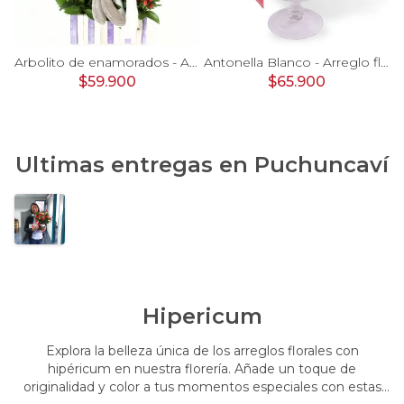
Antonella Rosado - Arreglo floral en florero de copa con rosas, astromelias, maules e hypericum en tonos rosados
Arbolito de enamorados - Arreglo floral con rosas rojas, blancas, hypericum rojo, astromelias y peluches de conejitos
Antonella Blanco - Arreglo floral en florero de copa con rosas, gerberas, astromelias y maules color blanco
$59.900
$65.900
Ultimas entregas en
Puchuncaví
Hipericum
Explora la belleza única de los arreglos florales con
hipéricum en nuestra florería. Añade un toque de
originalidad y color a tus momentos especiales con estas