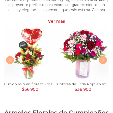
el presente perfecto para expresar agradecimiento con
estilo y elegancia a la persona que más estima. Celebra
momentos especiales con nuestra selección única y
significativa.
Ver más
Julieta en Ramo- 15 rosas ecuatorianas rojo y limonium
Cupido rojo en florero - rosas, mini rosas, hypericum, globo te amo y pizarra
Colores de Frida Rojo en sombrerero - Arreglo floral con rosas, claveles, estate y limonium
$36.900
$38.900
Arreglos Florales de Cumpleaños