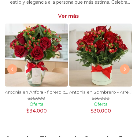
estilo y elegancia a la persona que más estima. Celebra
momentos especiales con nuestra selección única y
significativa.
Ver más
y Blanco en florero - rosas y astromelias
Antonia en Ánfora - florero con 9 rosas rojo e hypericum
Antonia en Sombrero - Arreglo 9 rosas rojo e hypericum
$36.000
$36.000
Oferta
Oferta
$34.000
$30.000