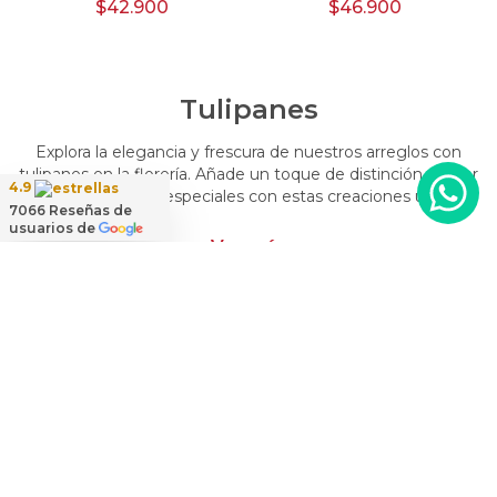
$42.900
$46.900
Tulipanes
Explora la elegancia y frescura de nuestros arreglos con
tulipanes en la florería. Añade un toque de distinción y color
4.9
a tus momentos especiales con estas creaciones únicas.
7066
Reseñas de
Encarga arreglos florales con tulipanes y dale un toque
usuarios de
distintivo y vibrante a tus emociones.
Ver más