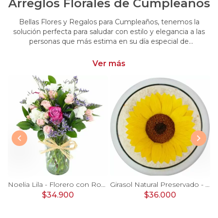
Arreglos Florales de Cumpleaños
Bellas Flores y Regalos para Cumpleaños, tenemos la
solución perfecta para saludar con estilo y elegancia a las
personas que más estima en su día especial de
cumpleaños. Encuentra las más hermosas flores y regalos
para cumpleaños
Ver más
Ágata Naranjo y Blanco en florero - rosas, astromelias
Noelia Lila - Florero con Rosas, mini rosas, mini claveles y limonium
Girasol Natural Preservado - girasol preservado en pecera vidrio con piedrecitas
$34.900
$36.000