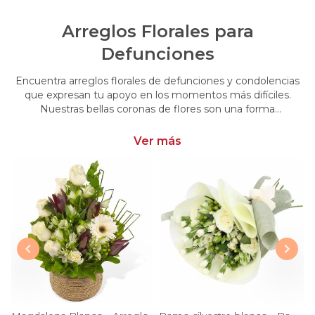
Arreglos Florales para
Defunciones
Encuentra arreglos florales de defunciones y condolencias
que expresan tu apoyo en los momentos más difíciles.
Nuestras bellas coronas de flores son una forma
conmovedora de acompañar y brindar consuelo en esos
momentos de pérdida.
Ver más