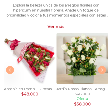
Explora la belleza única de los arreglos florales con
hipéricum en nuestra florería. Añade un toque de
originalidad y color a tus momentos especiales con estas
flores cautivadoras. Encarga arreglos florales con hipéricum
y dale un toque distintivo y vibrante a tus emociones.
Ver más
Magdalena Blanco - Arreglo floral con rosas, gerbera y astromelias blancas
Antonia en Ramo - 12 rosas mix blanco y rojo con hypericum
Jardín Rosas Blanco - Arreglo 12 rosas blanco e hypericum
$48.000
$48.000
Oferta
$38.000