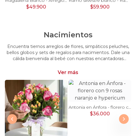
Pésame Rosado - Arreglo floral de condolencias
Magdalena Blanco - Arreglo floral con rosas, gerbera y astromelias blancas
Ramo silvestre blanco - Ramo de flores circular con rosas blancas, claveles blancos, astromelias e hypericum verde
$49.900
$59.900
Nacimientos
Encuentra tiernos arreglos de flores, simpáticos peluches,
bellos globos y sets de regalos para nacimientos. Dale una
cálida bienvenida al bebé con nuestras encantadoras
opciones, perfectas para celebrar este momento tan
especial.
Ver más
Antonia en Ánfora - florero con 9 rosas naranjo e hypericum
$36.000