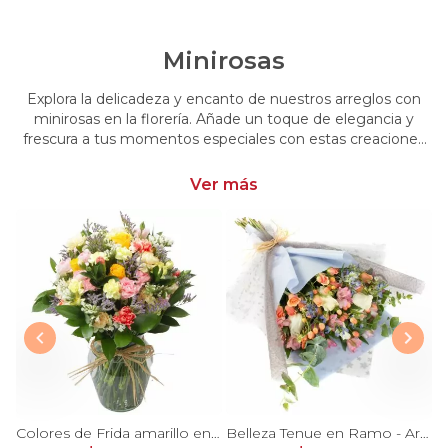
Minirosas
Explora la delicadeza y encanto de nuestros arreglos con
minirosas en la florería. Añade un toque de elegancia y
frescura a tus momentos especiales con estas creaciones
únicas. Encarga arreglos florales con minirosas y dale un
toque distintivo y encantador a tus emociones
Ver más
 damasco, hypericum verde y minirosas blanco
Colores de Frida amarillo en florero - Ánfora con rosas, claveles, estate y limonium
Belleza Tenue en Ramo - Arreglo de rosas blancas, delfinium azul, astromelias y eucaliptus