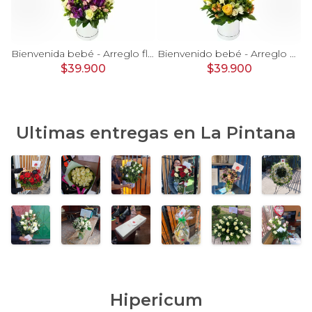
rosas, mini rosas, hypericum, globo te amo y pizarra
Bienvenida bebé - Arreglo floral con globos, rosas blanci, minirosas rosado, astromelias morado e hypericum
Bienvenido bebé - Arreglo floral con globos, rosas amarillo, minirosas blanco, astromelias e hypericum
$39.900
$39.900
Ultimas entregas en
La Pintana
Hipericum