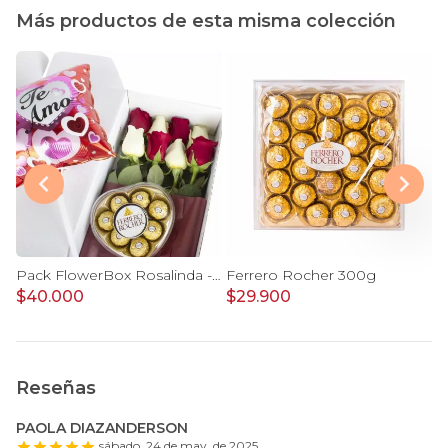
Más productos de esta misma colección
s y minirosas rojo, limonium
Pack FlowerBox Rosalinda - Caja con 8 rosas mix rojo y blanco, Ferrero Rocher corazón 100g y globo Te amo
Ferrero Rocher 300g
$40.000
$29.900
$
Reseñas
PAOLA DIAZANDERSON
sábado, 24 de may. de 2025