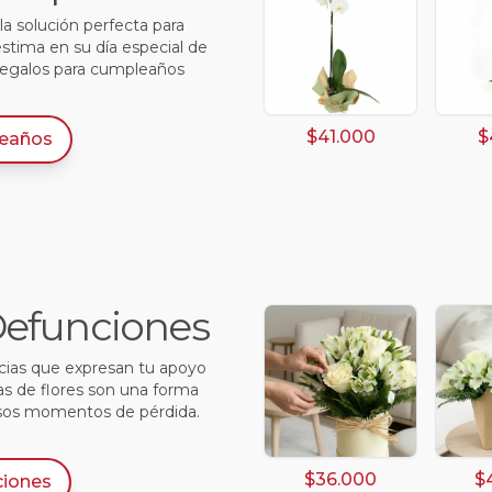
a solución perfecta para
estima en su día especial de
regalos para cumpleaños
$41.000
$
eaños
 Defunciones
ncias que expresan tu apoyo
as de flores son una forma
sos momentos de pérdida.
$36.000
$
ciones