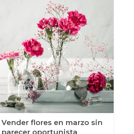
Vender flores en marzo sin
Te
parecer oportunista
fl