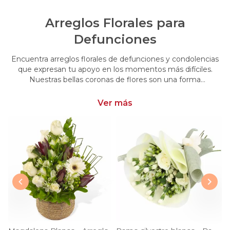
Arreglos Florales para
Defunciones
Encuentra arreglos florales de defunciones y condolencias
que expresan tu apoyo en los momentos más difíciles.
Nuestras bellas coronas de flores son una forma
conmovedora de acompañar y brindar consuelo en esos
momentos de pérdida.
Ver más