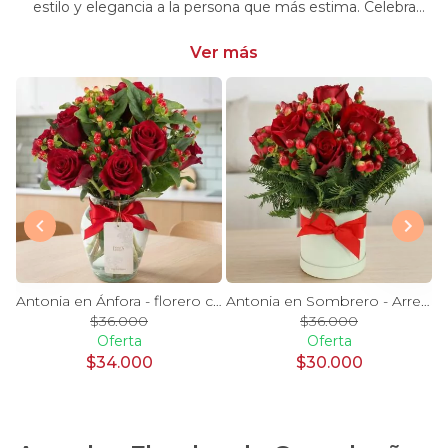
estilo y elegancia a la persona que más estima. Celebra
momentos especiales con nuestra selección única y
significativa.
Ver más
y Blanco en florero - rosas y astromelias
Antonia en Ánfora - florero con 9 rosas rojo e hypericum
Antonia en Sombrero - Arreglo 9 rosas rojo e hypericum
$36.000
$36.000
Oferta
Oferta
$34.000
$30.000