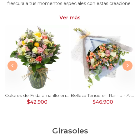
frescura a tus momentos especiales con estas creaciones
únicas. Encarga arreglos florales con minirosas y dale un
toque distintivo y encantador a tus emociones
Ver más
 damasco, hypericum verde y minirosas blanco
Colores de Frida amarillo en florero - Ánfora con rosas, claveles, estate y limonium
Belleza Tenue en Ramo - Arreglo de rosas blancas, delfinium azul, astromelias y eucaliptus
$42.900
$46.900
Girasoles