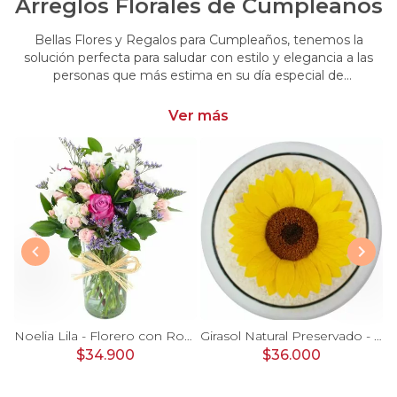
Arreglos Florales de Cumpleaños
Bellas Flores y Regalos para Cumpleaños, tenemos la
solución perfecta para saludar con estilo y elegancia a las
personas que más estima en su día especial de
cumpleaños. Encuentra las más hermosas flores y regalos
para cumpleaños
Ver más
Ágata Naranjo y Blanco en florero - rosas, astromelias
Noelia Lila - Florero con Rosas, mini rosas, mini claveles y limonium
Girasol Natural Preservado - girasol preservado en pecera vidrio con piedrecitas
$34.900
$36.000