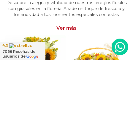
Descubre la alegría y vitalidad de nuestros arreglos florales
con girasoles en la florería. Añade un toque de frescura y
luminosidad a tus momentos especiales con estas
creaciones cautivadoras. Encarga arreglos florales con
girasoles y dale un toque distintivo y radiante a tus
Ver más
emociones.
4.9
7066
Reseñas de
usuarios de
Ramo de mano Girasoles y Rosas - ramo de mano con girasoles y rosas blanco
Genoveva - Arreglo floral en canasto de mimbre con girasoles, mini rosas, gypsophila e hypericum
$69.900
$129.900