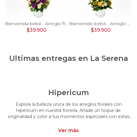
rosas, mini rosas, hypericum, globo te amo y pizarra
Bienvenida bebé - Arreglo floral con globos, rosas blanci, minirosas rosado, astromelias morado e hypericum
Bienvenido bebé - Arreglo floral con globos, rosas amarillo, minirosas blanco, astromelias e hypericum
$39.900
$39.900
Ultimas entregas en
La Serena
Hipericum
Explora la belleza única de los arreglos florales con
hipéricum en nuestra florería. Añade un toque de
originalidad y color a tus momentos especiales con estas
flores cautivadoras. Encarga arreglos florales con hipéricum
y dale un toque distintivo y vibrante a tus emociones.
Ver más