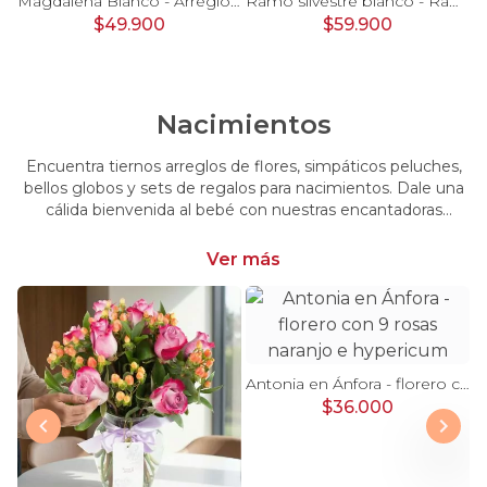
Pésame Rosado - Arreglo floral de condolencias
Magdalena Blanco - Arreglo floral con rosas, gerbera y astromelias blancas
Ramo silvestre blanco - Ramo de flores circular con rosas blancas, claveles blancos, astromelias e hypericum verde
$49.900
$59.900
Nacimientos
Encuentra tiernos arreglos de flores, simpáticos peluches,
bellos globos y sets de regalos para nacimientos. Dale una
cálida bienvenida al bebé con nuestras encantadoras
opciones, perfectas para celebrar este momento tan
especial.
Ver más
Antonia en Ánfora - florero con 9 rosas naranjo e hypericum
$36.000