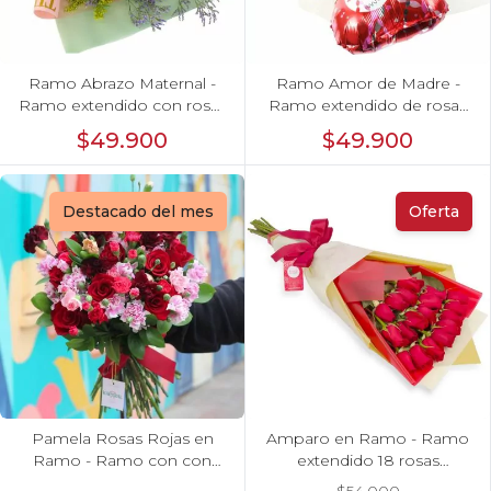
Ramo Abrazo Maternal -
Ramo Amor de Madre -
Ramo extendido con rosas
Ramo extendido de rosas
rosado, miniclaveles, vara
blanco y damasco,
$49.900
$49.900
de oro y pizarra: Te amo
hypericum verde, pizarra y
mamita¡
globo
Destacado del mes
Oferta
Pamela Rosas Rojas en
Amparo en Ramo - Ramo
Ramo - Ramo con con
extendido 18 rosas
rosas rojas y mini claveles
ecuatoriana rojo
$54.000