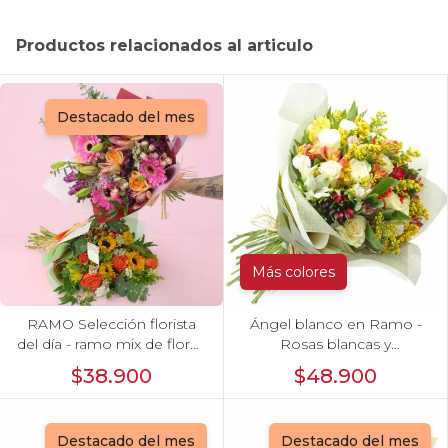
Productos relacionados al articulo
Destacado del mes
Más colores
RAMO Selección florista
Ángel blanco en Ramo -
del día - ramo mix de flores
Rosas blancas y
de temporada
Astromelias
$38.900
$48.900
Destacado del mes
Destacado del mes