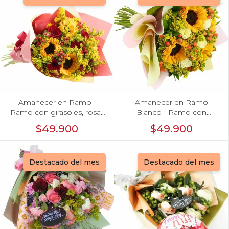
Amanecer en Ramo -
Amanecer en Ramo
Ramo con girasoles, rosas
Blanco - Ramo con
rojo e hypericum
girasoles, rosas Blanco e
$49.900
$49.900
hypericum
Destacado del mes
Destacado del mes