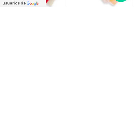
Más colores
usuarios de
Amparo en Ramo - Ramo
Amparo en Ramo - Ramo
extendido 18 rosas blanco
extendido 18 rosas
y rojo
ecuatoriana damasco
$54.000
$54.000
Más colores
Más colores
Amparo en Ramo - Ramo
Amparo en Ramo - Ramo
extendido 18 rosas
extendido 18 rosas
ecuatoriana naranjo
ecuatoriana rosado
$54.000
$54.000