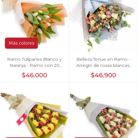
Más colores
Ramo Tulipanes Blanco y
Belleza Tenue en Ramo -
Naranja - Ramo con 20
Arreglo de rosas blancas,
tulipanes
delfinium azul, astromelias
$46.000
$46.900
y eucaliptus